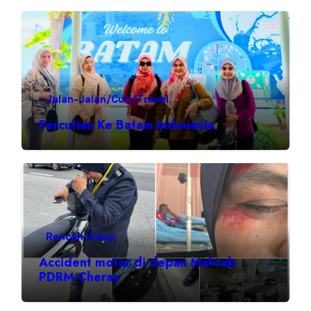
Jalan-Jalan/Cuti/Travel
Percutian Ke Batam Indonesia
Rencah Hidup
Accident motor di depan Maktab
PDRM Cheras