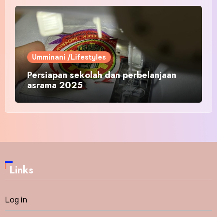
Umminani /Lifestyles
Persiapan sekolah dan perbelanjaan
asrama 2025
Links
Log in