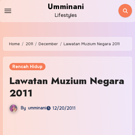
Skip
Umminani
to
Lifestyles
content
Home
2011
December
Lawatan Muzium Negara 2011
Rencah Hidup
Lawatan Muzium Negara
2011
By
umminani
12/20/2011