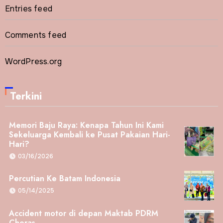
Entries feed
Comments feed
WordPress.org
Terkini
Memori Baju Raya: Kenapa Tahun Ini Kami
Sekeluarga Kembali ke Pusat Pakaian Hari-
Hari?
03/16/2026
Percutian Ke Batam Indonesia
05/14/2025
Accident motor di depan Maktab PDRM
Cheras