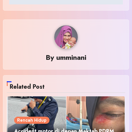
By
umminani
Related Post
Rencah Hidup
Accident motor di depan Maktab PDRM