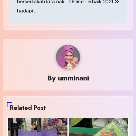
bersediakah kita nak
Online Terbaik 2021
hadapi …
By
umminani
Related Post