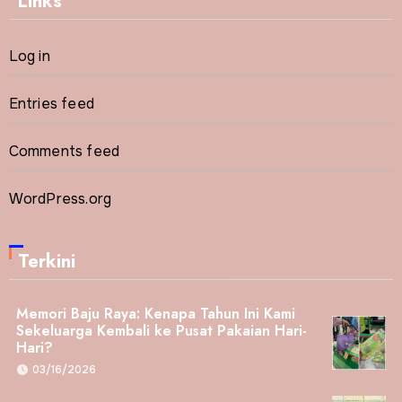
Links
Log in
Entries feed
Comments feed
WordPress.org
Terkini
Memori Baju Raya: Kenapa Tahun Ini Kami
Sekeluarga Kembali ke Pusat Pakaian Hari-
Hari?
03/16/2026