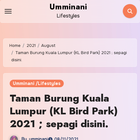
Skip
Umminani
to
Lifestyles
content
Home
2021
August
Taman Burung Kuala Lumpur (KL Bird Park) 2021 ; sepagi
disini.
Umminani /Lifestyles
Taman Burung Kuala
Lumpur (KL Bird Park)
2021 ; sepagi disini.
By
umminani
08/11/2021