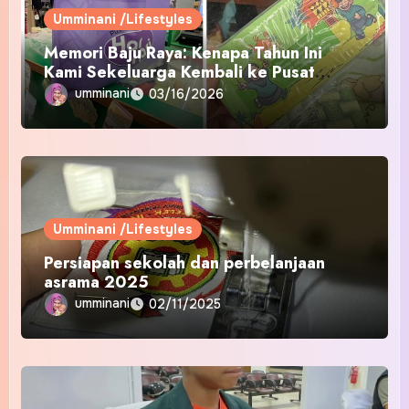
Umminani /Lifestyles
Memori Baju Raya: Kenapa Tahun Ini
Kami Sekeluarga Kembali ke Pusat
Pakaian Hari-Hari?
umminani
03/16/2026
Umminani /Lifestyles
Persiapan sekolah dan perbelanjaan
asrama 2025
umminani
02/11/2025