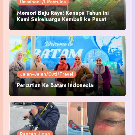
Umminani /Lifestyles
Memori Baju Raya: Kenapa Tahun Ini
Kami Sekeluarga Kembali ke Pusat
Pakaian Hari-Hari?
Jalan-Jalan/Cuti/Travel
Percutian Ke Batam Indonesia
Rencah Hidup