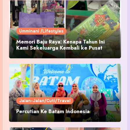
Umminani /Lifestyles
Memori Baju Raya: Kenapa Tahun Ini
Kami Sekeluarga Kembali ke Pusat
Pakaian Hari-Hari?
Jalan-Jalan/Cuti/Travel
Percutian Ke Batam Indonesia