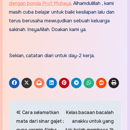
dengan bonda Prof Muhaya
. Alhamdulillah , kami
masih cuba belajar untuk baiki kesilapan lalu dan
terus berusaha mewujudkan sebuah keluarga
sakinah. InsyaAllah. Doakan kami ya.
Sekian, catatan diari untuk day-2 kerja.
Post
Cara selamatkan
Kelas bacaan bacalah
navigation
mata dari sinar gajet ;
anakku untuk yang
guna cermin Alpha
tak boleh membaca