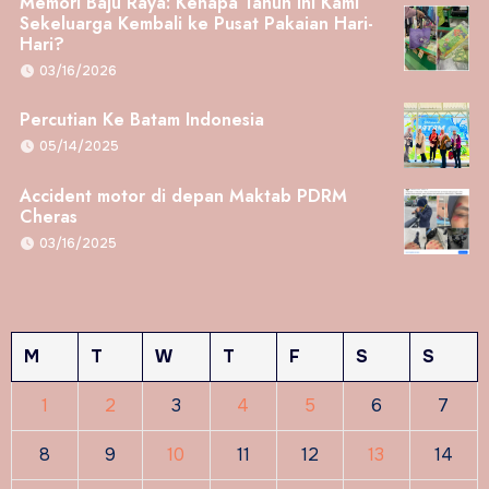
Memori Baju Raya: Kenapa Tahun Ini Kami
Sekeluarga Kembali ke Pusat Pakaian Hari-
Hari?
03/16/2026
Percutian Ke Batam Indonesia
05/14/2025
Accident motor di depan Maktab PDRM
Cheras
03/16/2025
M
T
W
T
F
S
S
1
2
3
4
5
6
7
8
9
10
11
12
13
14