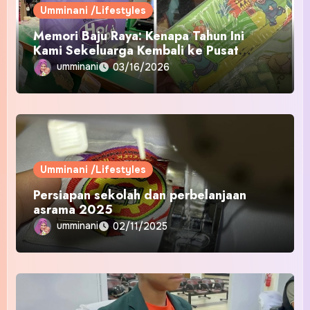
Umminani /Lifestyles
Memori Baju Raya: Kenapa Tahun Ini
Kami Sekeluarga Kembali ke Pusat
Pakaian Hari-Hari?
umminani
03/16/2026
Umminani /Lifestyles
Persiapan sekolah dan perbelanjaan
asrama 2025
umminani
02/11/2025