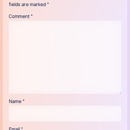
fields are marked
*
Comment
*
Name
*
Email
*