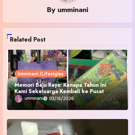
By
umminani
Related Post
Umminani /Lifestyles
Memori Baju Raya: Kenapa Tahun Ini
Kami Sekeluarga Kembali ke Pusat
Pakaian Hari-Hari?
umminani
03/16/2026