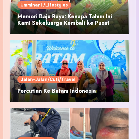
Umminani /Lifestyles
Memori Baju Raya: Kenapa Tahun Ini
Kami Sekeluarga Kembali ke Pusat
Pakaian Hari-Hari?
Jalan-Jalan/Cuti/Travel
Percutian Ke Batam Indonesia