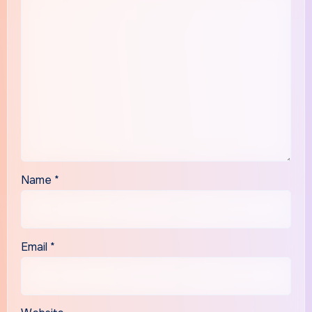
Name
*
Email
*