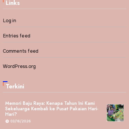
Links
Log in
Entries feed
Comments feed
WordPress.org
Terkini
Memori Baju Raya: Kenapa Tahun Ini Kami
Sekeluarga Kembali ke Pusat Pakaian Hari-
Hari?
03/16/2026