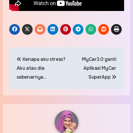
Post
Kenapa aku stress?
MyCar3.0 ganti
navigation
Aku atau dia
Aplikasi MyCar
sebenarnya…
SuperApp