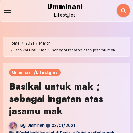
Skip
Umminani
to
Lifestyles
content
Home
2021
March
Basikal untuk mak ; sebagai ingatan atas jasamu mak
Umminani /Lifestyles
Basikal untuk mak ;
sebagai ingatan atas
jasamu mak
By
umminani
03/01/2021
#Kedai baiki basikal di Perlis
,
#Kedai basikal murah
,