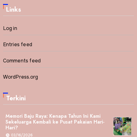
Links
Log in
Entries feed
Comments feed
WordPress.org
Terkini
Memori Baju Raya: Kenapa Tahun Ini Kami
Sekeluarga Kembali ke Pusat Pakaian Hari-
Hari?
03/16/2026