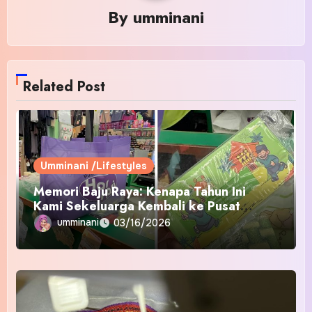
By
umminani
Related Post
Umminani /Lifestyles
Memori Baju Raya: Kenapa Tahun Ini
Kami Sekeluarga Kembali ke Pusat
Pakaian Hari-Hari?
umminani
03/16/2026