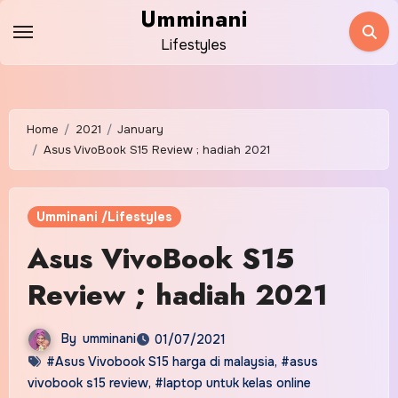
Skip
Umminani
to
Lifestyles
content
Home
2021
January
Asus VivoBook S15 Review ; hadiah 2021
Umminani /Lifestyles
Asus VivoBook S15
Review ; hadiah 2021
By
umminani
01/07/2021
#Asus Vivobook S15 harga di malaysia
,
#asus
vivobook s15 review
,
#laptop untuk kelas online