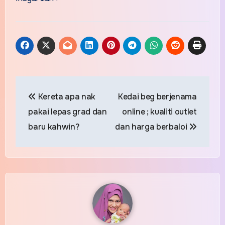
Post
Kereta apa nak
Kedai beg berjenama
navigation
pakai lepas grad dan
online ; kualiti outlet
baru kahwin?
dan harga berbaloi