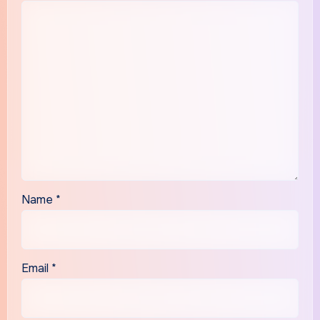
Name
*
Email
*