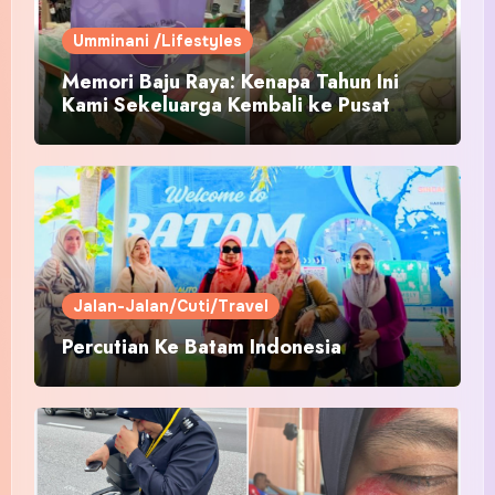
Umminani /Lifestyles
Memori Baju Raya: Kenapa Tahun Ini
Kami Sekeluarga Kembali ke Pusat
Pakaian Hari-Hari?
Jalan-Jalan/Cuti/Travel
Percutian Ke Batam Indonesia