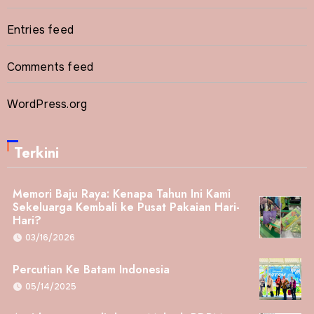
Entries feed
Comments feed
WordPress.org
Terkini
Memori Baju Raya: Kenapa Tahun Ini Kami
Sekeluarga Kembali ke Pusat Pakaian Hari-
Hari?
03/16/2026
Percutian Ke Batam Indonesia
05/14/2025