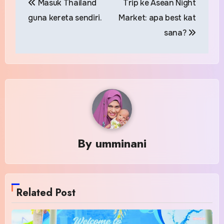
Masuk Thailand
Trip ke Asean Night
navigation
guna kereta sendiri.
Market: apa best kat
sana?
By
umminani
Related Post