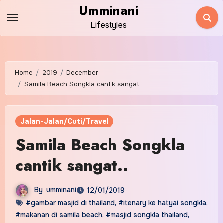
Skip
Umminani
to
Lifestyles
content
Home
2019
December
Samila Beach Songkla cantik sangat..
Jalan-Jalan/Cuti/Travel
Samila Beach Songkla
cantik sangat..
By
umminani
12/01/2019
#gambar masjid di thailand
,
#itenary ke hatyai songkla
,
#makanan di samila beach
,
#masjid songkla thailand
,