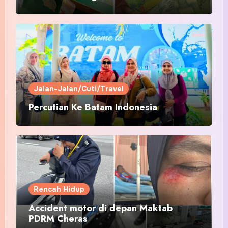
Pakaian Hari-Hari?
Jalan-Jalan/Cuti/Travel
Percutian Ke Batam Indonesia
Rencah Hidup
Accident motor di depan Maktab
PDRM Cheras