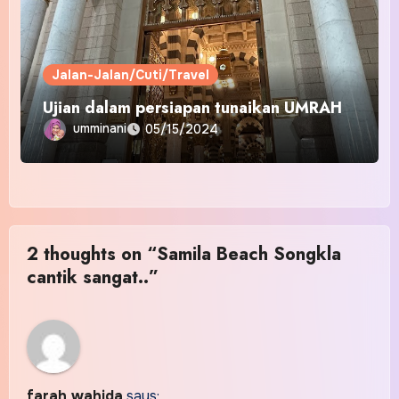
Jalan-Jalan/Cuti/Travel
Ujian dalam persiapan tunaikan UMRAH
umminani
05/15/2024
2 thoughts on “Samila Beach Songkla
cantik sangat..”
farah wahida
says: