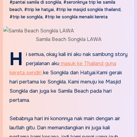
#pantai samila di songkla
,
#seronknya trip ke samila
beach
,
#trip ke hatyai
,
#trip ke masjid songkla thailand
,
#trip ke songkla
,
#trip ke songkla menaiki kereta
Samila Beach Songkla LAWA
H
i semua, okay kali ini aku nak sambung story
perjalanan aku
masuk ke Thailand guna
kereta sendiri
ke Songkla dan Hatyai.Kami gerak
hari pertama ke Songkla. Kami menuju ke Masjid
Songkla dan juga ke Samila Beach pada hari
pertama.
Sebabnya hari ini kononnya nak main dengan air
lautlah gitu. Dan memandangkan ini juga kali
pertama kami kesana, jadi kami pergi yang jauh