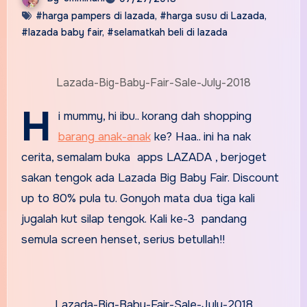
#harga pampers di lazada
,
#harga susu di Lazada
,
#lazada baby fair
,
#selamatkah beli di lazada
Lazada-Big-Baby-Fair-Sale-July-2018
H
i mummy, hi ibu.. korang dah shopping
barang anak-anak
ke? Haa.. ini ha nak
cerita, semalam buka apps LAZADA , berjoget
sakan tengok ada Lazada Big Baby Fair. Discount
up to 80% pula tu. Gonyoh mata dua tiga kali
jugalah kut silap tengok. Kali ke-3 pandang
semula screen henset, serius betullah!!
Lazada-Big-Baby-Fair-Sale-July-2018