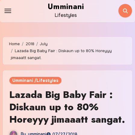
Skip
Umminani
to
Lifestyles
content
Home
2018
July
Lazada Big Baby Fair : Diskaun up to 80% Horeyyy
jimaaatt sangat.
Umminani /Lifestyles
Lazada Big Baby Fair :
Diskaun up to 80%
Horeyyy jimaaatt sangat.
By
umminani
07/27/2018