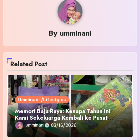
By
umminani
Related Post
Umminani /Lifestyles
Memori Baju Raya: Kenapa Tahun Ini
Kami Sekeluarga Kembali ke Pusat
Pakaian Hari-Hari?
umminani
03/16/2026