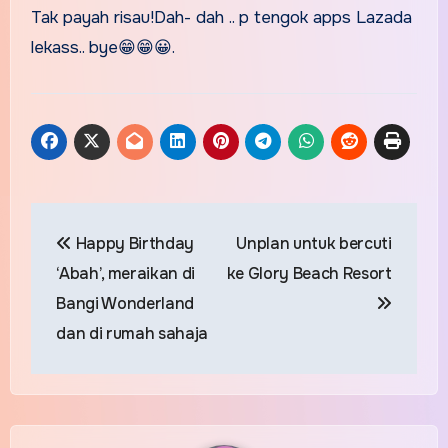
Tak payah risau!Dah- dah .. p tengok apps Lazada
lekass.. bye😁😁😀.
Post
Happy Birthday
Unplan untuk bercuti
navigation
‘Abah’, meraikan di
ke Glory Beach Resort
Bangi Wonderland
dan di rumah sahaja