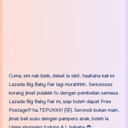
Cuma, sini nak bisik, dekat la sikit.. haahaha kali ini
Lazada Big Baby Fair lagi murahhhh.. Seriusssss
korang jimat pulakkk tu dengan pembelian semasa
Lazada Big Baby Fair ini, siap boleh dapat Free
Postage!!! ha..TEPUKKK! (🤣). Seronok bukan main..
jimat beli susu dengan pampers anak, boleh la
Ummi shopping tudung AJ.. hahaha 😎.