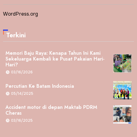
WordPress.org
Terkini
Memori Baju Raya: Kenapa Tahun Ini Kami
Sekeluarga Kembali ke Pusat Pakaian Hari-
Hari?
03/16/2026
Percutian Ke Batam Indonesia
05/14/2025
Accident motor di depan Maktab PDRM
Cheras
03/16/2025