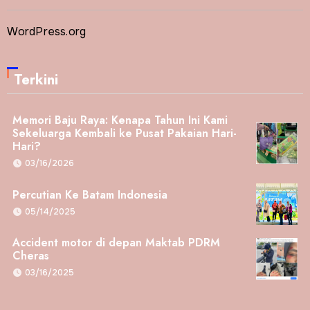
WordPress.org
Terkini
Memori Baju Raya: Kenapa Tahun Ini Kami
Sekeluarga Kembali ke Pusat Pakaian Hari-
Hari?
03/16/2026
Percutian Ke Batam Indonesia
05/14/2025
Accident motor di depan Maktab PDRM
Cheras
03/16/2025