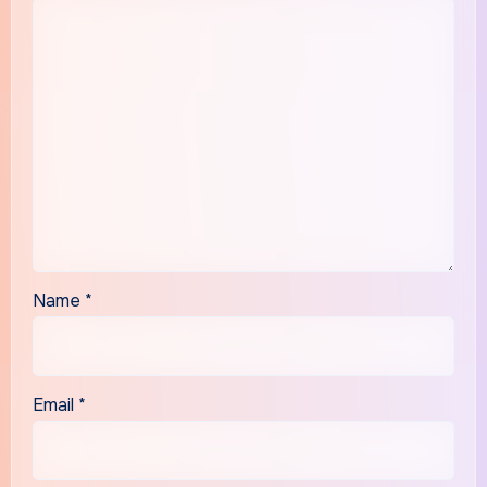
Name
*
Email
*