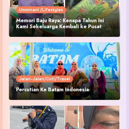
Umminani /Lifestyles
Memori Baju Raya: Kenapa Tahun Ini
Kami Sekeluarga Kembali ke Pusat
Pakaian Hari-Hari?
Jalan-Jalan/Cuti/Travel
Percutian Ke Batam Indonesia