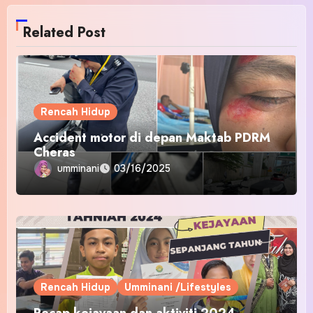
Related Post
Rencah Hidup
Accident motor di depan Maktab PDRM
Cheras
umminani
03/16/2025
Rencah Hidup
Umminani /Lifestyles
Recap kejayaan dan aktiviti 2024