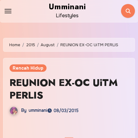
Skip
Umminani
to
Lifestyles
content
Home
2015
August
REUNION EX-OC UiTM PERLIS
Rencah Hidup
REUNION EX-OC UiTM
PERLIS
By
umminani
08/03/2015