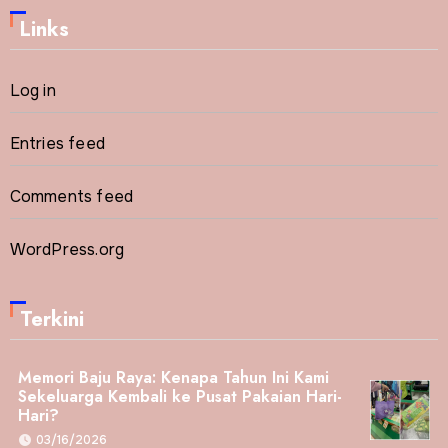
Links
Log in
Entries feed
Comments feed
WordPress.org
Terkini
Memori Baju Raya: Kenapa Tahun Ini Kami
Sekeluarga Kembali ke Pusat Pakaian Hari-
Hari?
03/16/2026