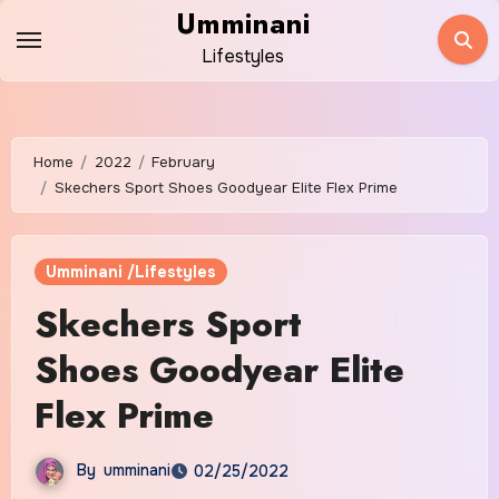
Skip
Umminani
to
Lifestyles
content
Home
2022
February
Skechers Sport Shoes Goodyear Elite Flex Prime
Umminani /Lifestyles
Skechers Sport
Shoes Goodyear Elite
Flex Prime
By
umminani
02/25/2022