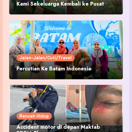
Kami Sekeluarga Kembali ke Pusat
Pakaian Hari-Hari?
Jalan-Jalan/Cuti/Travel
Percutian Ke Batam Indonesia
Rencah Hidup
Accident motor di depan Maktab