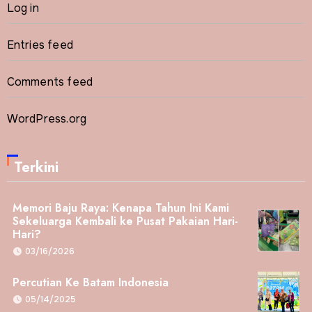
Log in
Entries feed
Comments feed
WordPress.org
Terkini
Memori Baju Raya: Kenapa Tahun Ini Kami
Sekeluarga Kembali ke Pusat Pakaian Hari-
Hari?
03/16/2026
Percutian Ke Batam Indonesia
05/14/2025