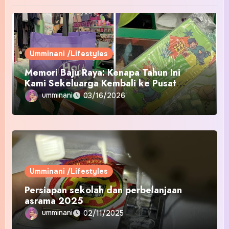
Umminani /Lifestyles
Memori Baju Raya: Kenapa Tahun Ini
Kami Sekeluarga Kembali ke Pusat
Pakaian Hari-Hari?
umminani
03/16/2026
Umminani /Lifestyles
Persiapan sekolah dan perbelanjaan
asrama 2025
umminani
02/11/2025