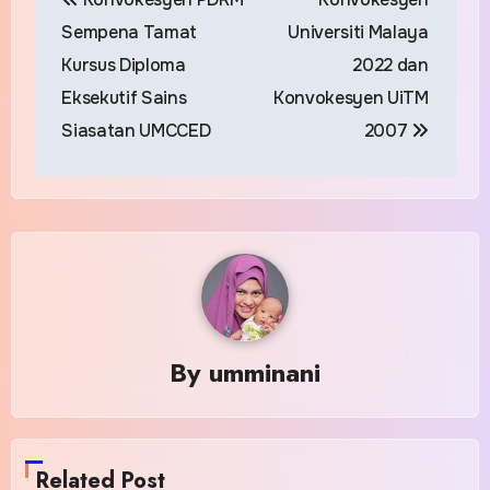
navigation
Sempena Tamat
Universiti Malaya
Kursus Diploma
2022 dan
Eksekutif Sains
Konvokesyen UiTM
Siasatan UMCCED
2007
By
umminani
Related Post