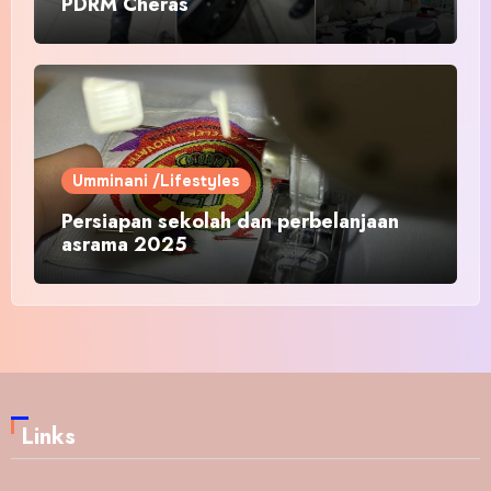
PDRM Cheras
Umminani /Lifestyles
Persiapan sekolah dan perbelanjaan
asrama 2025
Links