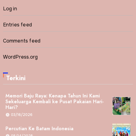
Log in
Entries feed
Comments feed
WordPress.org
Terkini
Memori Baju Raya: Kenapa Tahun Ini Kami
Sekeluarga Kembali ke Pusat Pakaian Hari-
Hari?
03/16/2026
Percutian Ke Batam Indonesia
05/14/2025