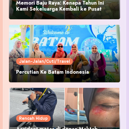
Memori Baju Raya: Kenapa Tahun Ini
Kami Sekeluarga Kembali ke Pusat
Pakaian Hari-Hari?
Jalan-Jalan/Cuti/Travel
Percutian Ke Batam Indonesia
Rencah Hidup
Accident motor di depan Maktab