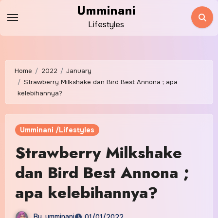
Skip
Umminani
to
Lifestyles
content
Home
2022
January
Strawberry Milkshake dan Bird Best Annona ; apa
kelebihannya?
Umminani /Lifestyles
Strawberry Milkshake
dan Bird Best Annona ;
apa kelebihannya?
By
umminani
01/01/2022