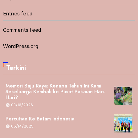
Entries feed
Comments feed
WordPress.org
Terkini
Memori Baju Raya: Kenapa Tahun Ini Kami
Sekeluarga Kembali ke Pusat Pakaian Hari-
Hari?
03/16/2026
Percutian Ke Batam Indonesia
05/14/2025