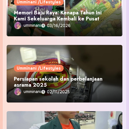
Umminani /Lifestyles
Memori Baju Raya: Kenapa Tahun Ini
Kami Sekeluarga Kembali ke Pusat
Pakaian Hari-Hari?
umminani
03/16/2026
Umminani /Lifestyles
Persiapan sekolah dan perbelanjaan
asrama 2025
umminani
02/11/2025