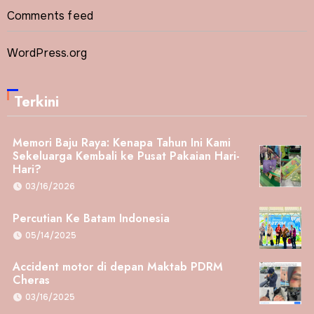
Comments feed
WordPress.org
Terkini
Memori Baju Raya: Kenapa Tahun Ini Kami
Sekeluarga Kembali ke Pusat Pakaian Hari-
Hari?
03/16/2026
Percutian Ke Batam Indonesia
05/14/2025
Accident motor di depan Maktab PDRM
Cheras
03/16/2025