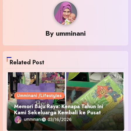
By
umminani
Related Post
Umminani /Lifestyles
Memori Baju Raya: Kenapa Tahun Ini
Kami Sekeluarga Kembali ke Pusat
Pakaian Hari-Hari?
umminani
03/16/2026