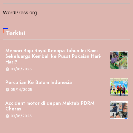
WordPress.org
Terkini
Memori Baju Raya: Kenapa Tahun Ini Kami
Sekeluarga Kembali ke Pusat Pakaian Hari-
Hari?
03/16/2026
Percutian Ke Batam Indonesia
05/14/2025
Accident motor di depan Maktab PDRM
Cheras
03/16/2025