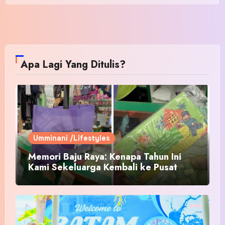
Apa Lagi Yang Ditulis?
Umminani /Lifestyles
Memori Baju Raya: Kenapa Tahun Ini
Kami Sekeluarga Kembali ke Pusat
Pakaian Hari-Hari?