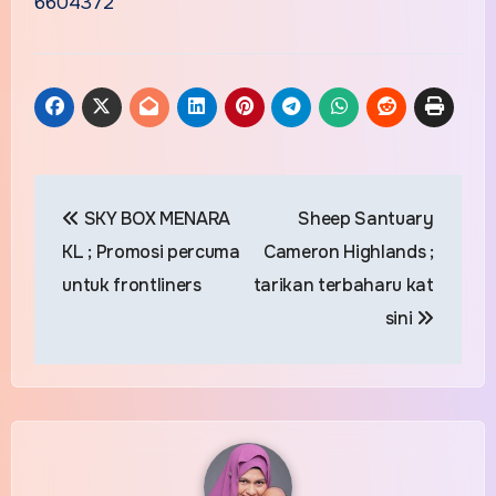
6604372
Post
SKY BOX MENARA
Sheep Santuary
navigation
KL ; Promosi percuma
Cameron Highlands ;
untuk frontliners
tarikan terbaharu kat
sini