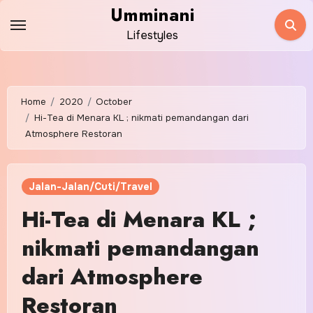
Skip
Umminani
to
Lifestyles
content
Home
2020
October
Hi-Tea di Menara KL ; nikmati pemandangan dari
Atmosphere Restoran
Jalan-Jalan/Cuti/Travel
Hi-Tea di Menara KL ;
nikmati pemandangan
dari Atmosphere
Restoran