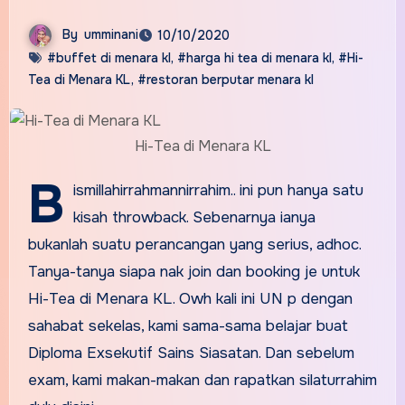
By
umminani
10/10/2020
#buffet di menara kl
,
#harga hi tea di menara kl
,
#Hi-
Tea di Menara KL
,
#restoran berputar menara kl
Hi-Tea di Menara KL
B
ismillahirrahmannirrahim.. ini pun hanya satu
kisah throwback. Sebenarnya ianya
bukanlah suatu perancangan yang serius, adhoc.
Tanya-tanya siapa nak join dan booking je untuk
Hi-Tea di Menara KL. Owh kali ini UN p dengan
sahabat sekelas, kami sama-sama belajar buat
Diploma Exsekutif Sains Siasatan. Dan sebelum
exam, kami makan-makan dan rapatkan silaturrahim