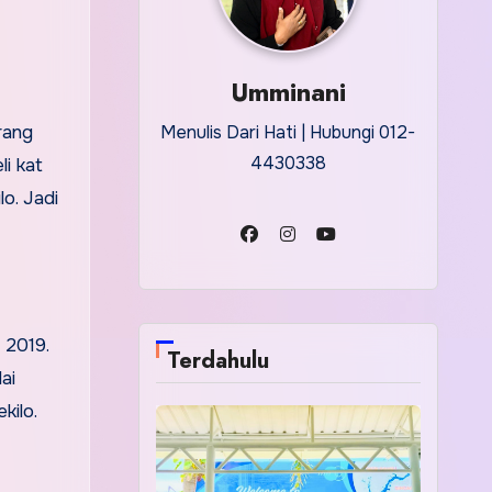
Umminani
rang
Menulis Dari Hati | Hubungi 012-
4430338
li kat
o. Jadi
 2019.
Terdahulu
ai
kilo.