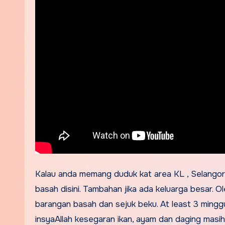
Kalau anda memang duduk kat area KL , Selangor 
basah disini. Tambahan jika ada keluarga besar. Ol
barangan basah dan sejuk beku. At least 3 minggu
insyaAllah kesegaran ikan, ayam dan daging masih 