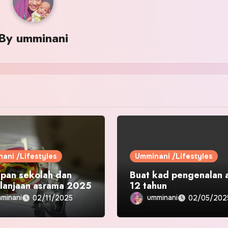
By
umminani
ani /Lifestyles
Umminani /Lifestyles
apan sekolah dan
Buat kad pengenalan 
lanjaan asrama 2025
12 tahun
minani
umminani
02/11/2025
02/05/202