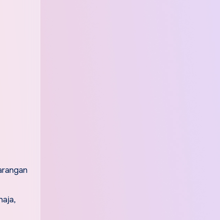
barangan
haja,