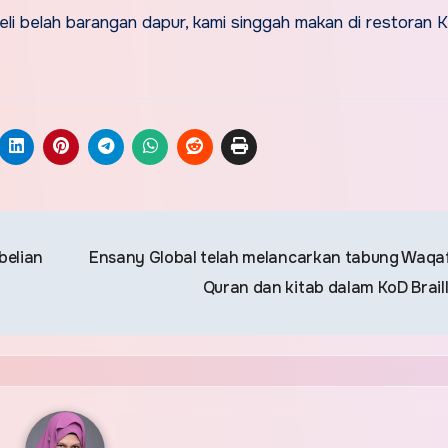
i beli belah barangan dapur, kami singgah makan di restoran 
belian
Ensany Global telah melancarkan tabung Waqaf
Quran dan kitab dalam KoD Brail