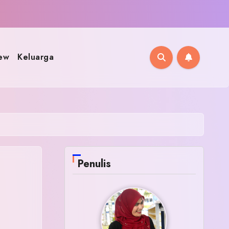
ew
Keluarga
Penulis