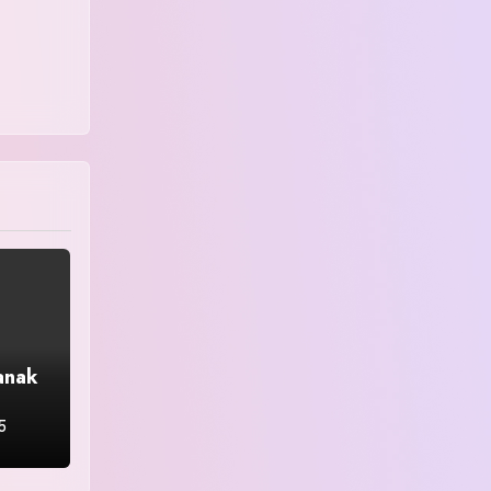
anak
5