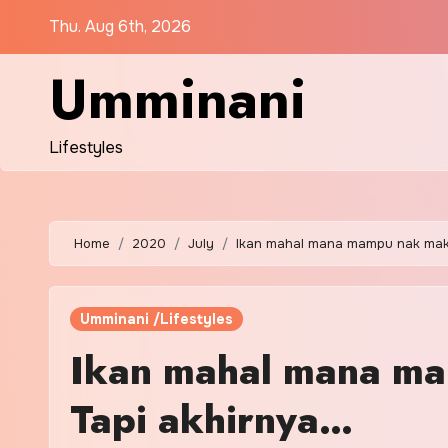
Skip
Thu. Aug 6th, 2026
to
content
Umminani
Lifestyles
Home
2020
July
Ikan mahal mana mampu nak mak
Umminani /Lifestyles
Ikan mahal mana m
Tapi akhirnya…