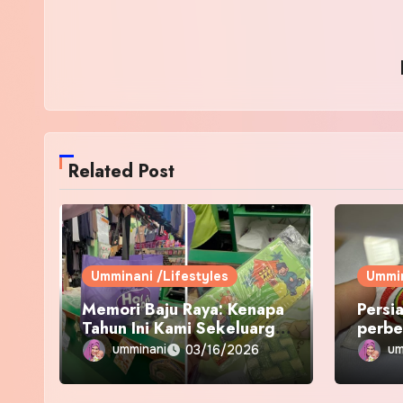
Related Post
Umminani /Lifestyles
Ummin
Memori Baju Raya: Kenapa
Persi
Tahun Ini Kami Sekeluarga
perbe
Kembali ke Pusat Pakaian
umminani
um
03/16/2026
Hari-Hari?