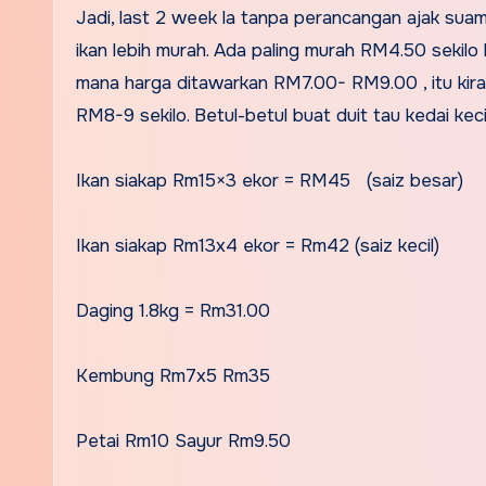
Jadi, last 2 week la tanpa perancangan ajak suami
ikan lebih murah. Ada paling murah RM4.50 sekilo b
mana harga ditawarkan RM7.00- RM9.00 , itu kirany
RM8-9 sekilo. Betul-betul buat duit tau kedai keci
Ikan siakap Rm15×3 ekor = RM45 (saiz besar)
Ikan siakap Rm13x4 ekor = Rm42 (saiz kecil)
Daging 1.8kg = Rm31.00
Kembung Rm7x5 Rm35
Petai Rm10 Sayur Rm9.50