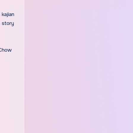
 kajian
 story
 Chow