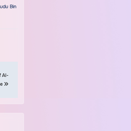
Kudu Bin
 Al-
le