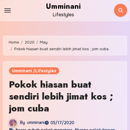
Skip
Umminani
to
Lifestyles
content
Home
2020
May
Pokok hiasan buat sendiri lebih jimat kos ; jom cuba
Umminani /Lifestyles
Pokok hiasan buat
sendiri lebih jimat kos ;
jom cuba
By
umminani
05/17/2020
#cara gubah pokok monstera
,
#harga pokok hiasan