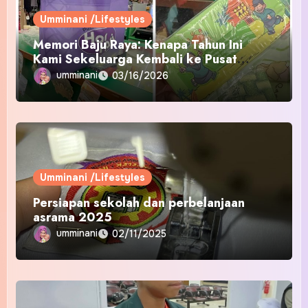
Umminani /Lifestyles
Memori Baju Raya: Kenapa Tahun Ini
Kami Sekeluarga Kembali ke Pusat
Pakaian Hari-Hari?
umminani
03/16/2026
Umminani /Lifestyles
Persiapan sekolah dan perbelanjaan
asrama 2025
umminani
02/11/2025