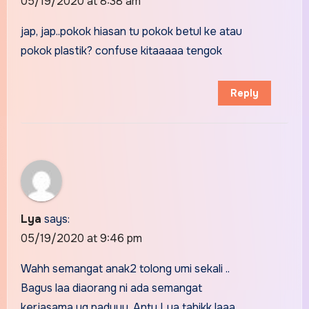
05/19/2020 at 8:38 am
jap, jap..pokok hiasan tu pokok betul ke atau
pokok plastik? confuse kitaaaaa tengok
Reply
Lya
says:
05/19/2020 at 9:46 pm
Wahh semangat anak2 tolong umi sekali ..
Bagus laa diaorang ni ada semangat
kerjasama yg paduuu. Anty Lya tabikk laaa