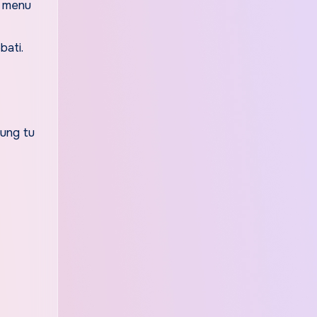
t menu
bati.
pung tu