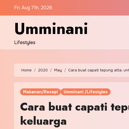
Skip
Fri. Aug 7th, 2026
to
content
Umminani
Lifestyles
Home
2020
May
Cara buat capati tepung atta; u
Makanan/Resepi
Umminani /Lifestyles
Cara buat capati te
keluarga