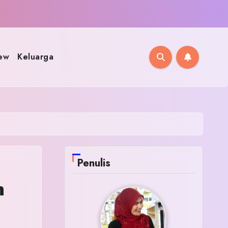
ew
Keluarga
Penulis
n