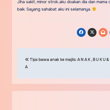
Jiha sakit, minor strok..aku doakan dia dan mama 
baik. Sayang sahabat aku ini selamanya.
Post
Tips bawa anak ke majlis: A N A K , B U K U &
navigation
A