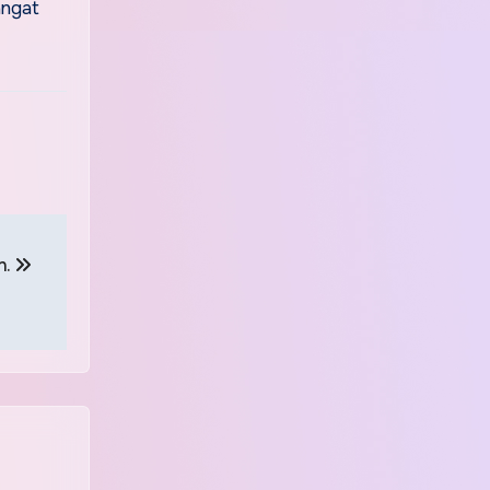
angat
n.