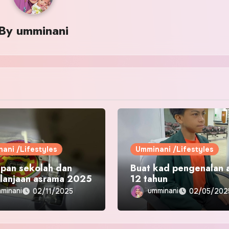
By
umminani
ani /Lifestyles
Umminani /Lifestyles
apan sekolah dan
Buat kad pengenalan 
lanjaan asrama 2025
12 tahun
minani
umminani
02/11/2025
02/05/202