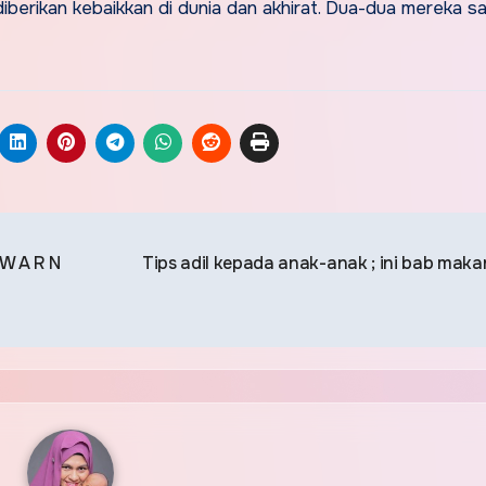
diberikan kebaikkan di dunia dan akhirat. Dua-dua mereka s
 W A R N
Tips adil kepada anak-anak ; ini bab maka