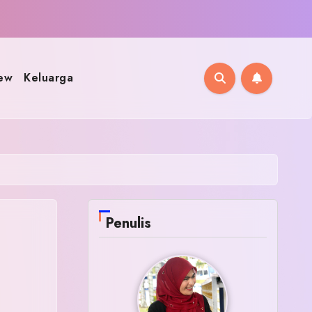
ew
Keluarga
Penulis