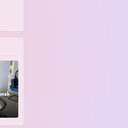
anak
5