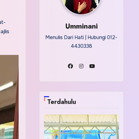
at-
Umminani
jlis
Menulis Dari Hati | Hubungi 012-
4430338
Terdahulu