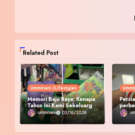
Related Post
Umminani /Lifestyles
Ummin
Memori Baju Raya: Kenapa
Persi
Tahun Ini Kami Sekeluarga
perbe
Kembali ke Pusat Pakaian
umminani
um
03/16/2026
Hari-Hari?