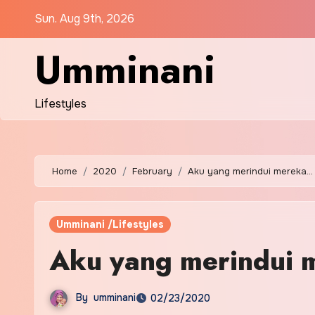
Skip
Sun. Aug 9th, 2026
to
content
Umminani
Lifestyles
Home
2020
February
Aku yang merindui mereka…
Umminani /Lifestyles
Aku yang merindui
By
umminani
02/23/2020