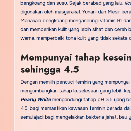
bengkoang dan susu. Sejak berabad yang lalu,
lic
digunakan oleh masyarakat Yunani dan Mesir ker
Manakala bengkoang mengandungi vitamin B1 da
dan memberikan kulit yang lebih sihat dan cerah
warna, memperbaiki tona kulit yang tidak sekata 
Mempunyai tahap kesei
sehingga 4.5
Dengan memilih pencuci feminin yang mempunyai 
menyumbangkan tahap keselesaan yang lebih kepa
Pearly White
mengandungi tahap pH 3.5 yang bera
4.5, bagi memastikan kawasan feminin berada dal
semulajadi bagi mengelakkan bakteria jahat, ba