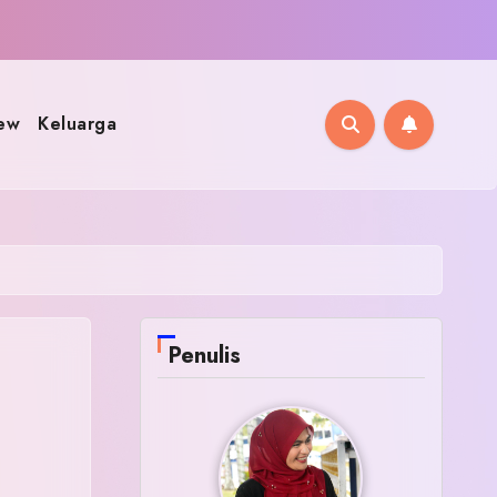
ew
Keluarga
Penulis