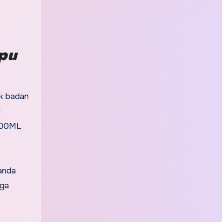
pu
uk badan
i
 200ML
anda
uga