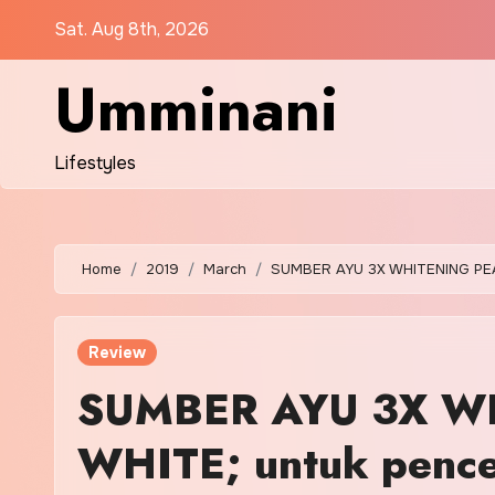
Skip
Sat. Aug 8th, 2026
to
content
Umminani
Lifestyles
Home
2019
March
SUMBER AYU 3X WHITENING PEAR
Review
SUMBER AYU 3X W
WHITE; untuk pence