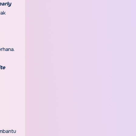
arly
rak
rhana.
te
embantu