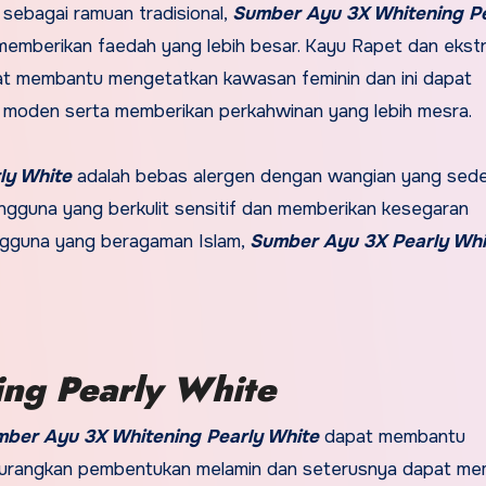
 sebagai ramuan tradisional,
Sumber Ayu 3X Whitening Pe
 memberikan faedah yang lebih besar. Kayu Rapet dan ekst
at membantu mengetatkan kawasan feminin dan ini dapat
 moden serta memberikan perkahwinan yang lebih mesra.
ly White
adalah bebas alergen dengan wangian yang sede
engguna yang berkulit sensitif dan memberikan kesegaran
ngguna yang beragaman Islam,
Sumber Ayu 3X Pearly Whi
ng Pearly White
ber Ayu 3X Whitening Pearly White
dapat membantu
gurangkan pembentukan melamin dan seterusnya dapat m