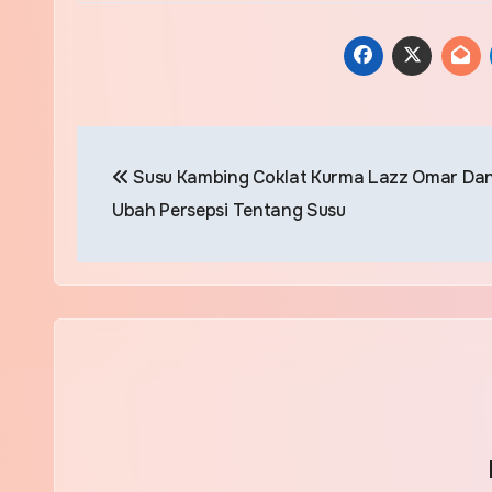
Post
Susu Kambing Coklat Kurma Lazz Omar Dan
navigation
Ubah Persepsi Tentang Susu