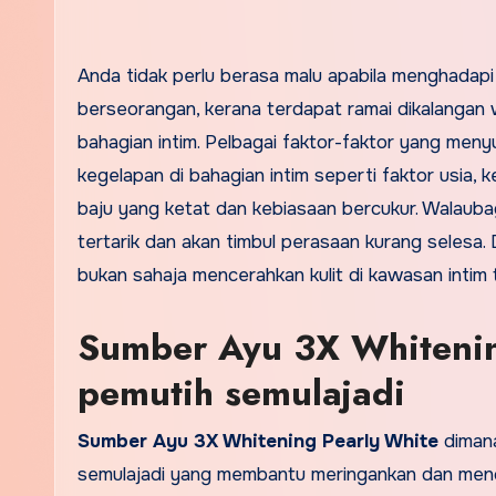
Anda tidak perlu berasa malu apabila menghadapi 
berseorangan, kerana terdapat ramai dikalangan 
bahagian intim. Pelbagai faktor-faktor yang m
kegelapan di bahagian intim seperti faktor usia
baju yang ketat dan kebiasaan bercukur. Walauba
tertarik dan akan timbul perasaan kurang selesa
bukan sahaja mencerahkan kulit di kawasan intim t
Sumber Ayu 3X Whitening
pemutih semulajadi
Sumber Ayu 3X Whitening Pearly White
dimana
semulajadi yang membantu meringankan dan mencer