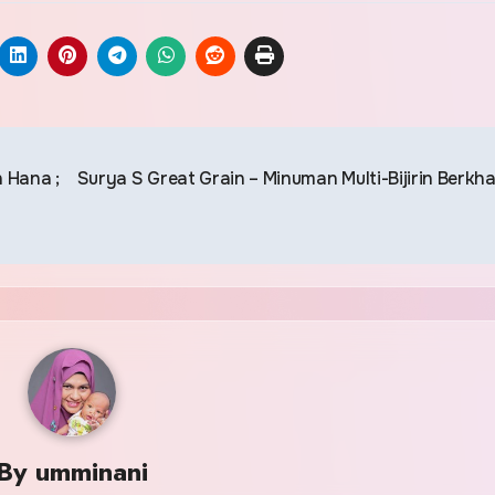
 Hana ;
Surya S Great Grain – Minuman Multi-Bijirin Berkha
By
umminani