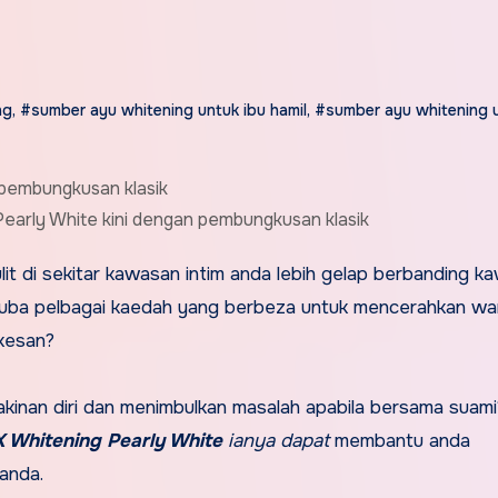
ng
,
#sumber ayu whitening untuk ibu hamil
,
#sumber ayu whitening 
early White kini dengan pembungkusan klasik
it di sekitar kawasan intim anda lebih gelap berbanding k
cuba pelbagai kaedah yang berbeza untuk mencerahkan war
rkesan?
inan diri dan menimbulkan masalah apabila bersama suam
 Whitening Pearly White
ianya dapat
membantu anda
anda.