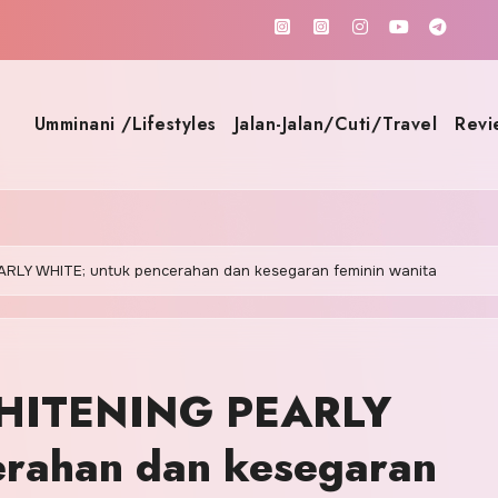
Umminani /Lifestyles
Jalan-Jalan/Cuti/Travel
Revi
LY WHITE; untuk pencerahan dan kesegaran feminin wanita
HITENING PEARLY
rahan dan kesegaran