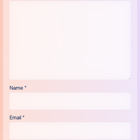
Name
*
Email
*