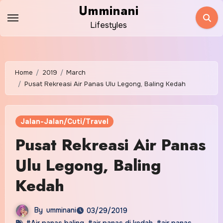
Skip
Umminani
to
Lifestyles
content
Home
2019
March
Pusat Rekreasi Air Panas Ulu Legong, Baling Kedah
Jalan-Jalan/Cuti/Travel
Pusat Rekreasi Air Panas
Ulu Legong, Baling
Kedah
By
umminani
03/29/2019
#Air panas baling
,
#air panas di kedah
,
#air panas