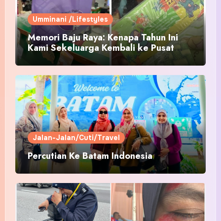
Umminani /Lifestyles
Memori Baju Raya: Kenapa Tahun Ini
Kami Sekeluarga Kembali ke Pusat
Pakaian Hari-Hari?
Jalan-Jalan/Cuti/Travel
Percutian Ke Batam Indonesia