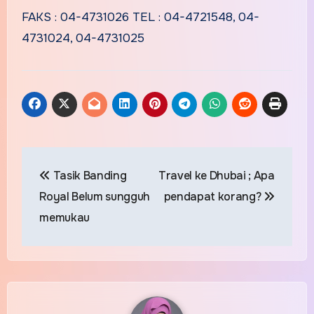
FAKS : 04-4731026 TEL : 04-4721548, 04-
4731024, 04-4731025
Post
Tasik Banding
Travel ke Dhubai ; Apa
navigation
Royal Belum sungguh
pendapat korang?
memukau