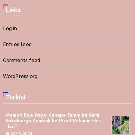
Links
Log in
Entries feed
Comments feed
WordPress.org
Terkini
Memori Baju Raya: Kenapa Tahun Ini Kami
Sekeluarga Kembali ke Pusat Pakaian Hari-
Hari?
03/16/2026