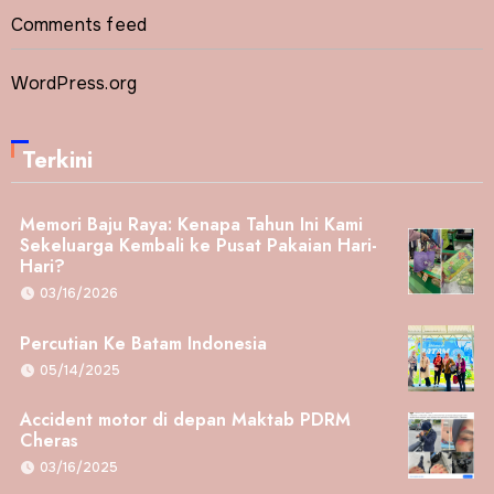
Comments feed
WordPress.org
Terkini
Memori Baju Raya: Kenapa Tahun Ini Kami
Sekeluarga Kembali ke Pusat Pakaian Hari-
Hari?
03/16/2026
Percutian Ke Batam Indonesia
05/14/2025
Accident motor di depan Maktab PDRM
Cheras
03/16/2025