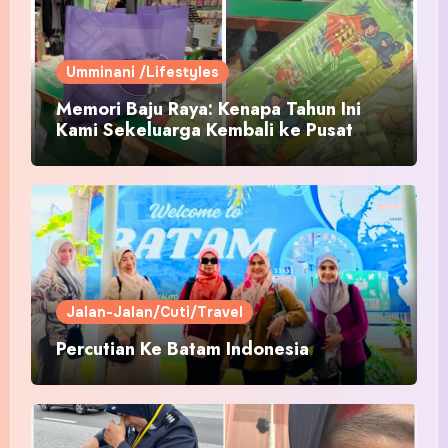
Umminani /Lifestyles
Memori Baju Raya: Kenapa Tahun Ini
Kami Sekeluarga Kembali ke Pusat
Pakaian Hari-Hari?
Jalan-Jalan/Cuti/Travel
Percutian Ke Batam Indonesia