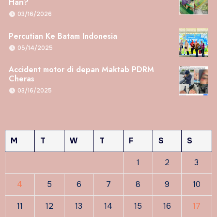
Hari?
03/16/2026
Percutian Ke Batam Indonesia
05/14/2025
Accident motor di depan Maktab PDRM
Cheras
03/16/2025
M
T
W
T
F
S
S
1
2
3
4
5
6
7
8
9
10
11
12
13
14
15
16
17