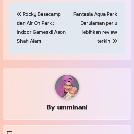
Post
Rocky Basecamp
Fantasia Aqua Park
navigation
dan Air On Park ;
Darulaman perlu
Indoor Games di Aeon
lebihkan review
Shah Alam
terkini
By
umminani