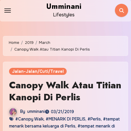
Skip
Umminani
to
Lifestyles
content
Home
2019
March
Canopy Walk Atau Titian Kanopi Di Perlis
Jalan-Jalan/Cuti/Travel
Canopy Walk Atau Titian
Kanopi Di Perlis
By
umminani
03/21/2019
#Canopy Walk
,
#MENARIK DI PERLIS
,
#Perlis
,
#tempat
menarik bersama keluarga di Perlis
,
#tempat menarik di