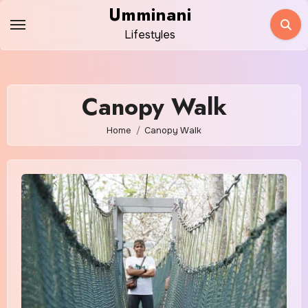
Skip
Umminani
to
Lifestyles
content
Canopy Walk
Home
Canopy Walk