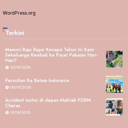
WordPress.org
Terkini
Memori Baju Raya: Kenapa Tahun Ini Kami
Sekeluarga Kembali ke Pusat Pakaian Hari-
Hari?
03/16/2026
Percutian Ke Batam Indonesia
05/14/2025
Accident motor di depan Maktab PDRM
Cheras
03/16/2025