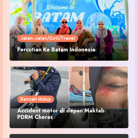
Jalan-Jalan/Cuti/Travel
Percutian Ke Batam Indonesia
Rencah Hidup
Accident motor di depan Maktab
PDRM Cheras