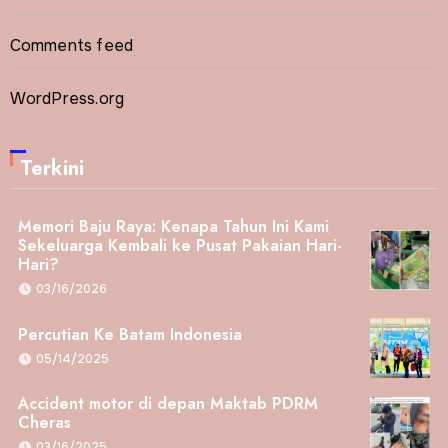
Comments feed
WordPress.org
Terkini
Memori Baju Raya: Kenapa Tahun Ini Kami
Sekeluarga Kembali ke Pusat Pakaian Hari-
Hari?
03/16/2026
Percutian Ke Batam Indonesia
05/14/2025
Accident motor di depan Maktab PDRM
Cheras
03/16/2025