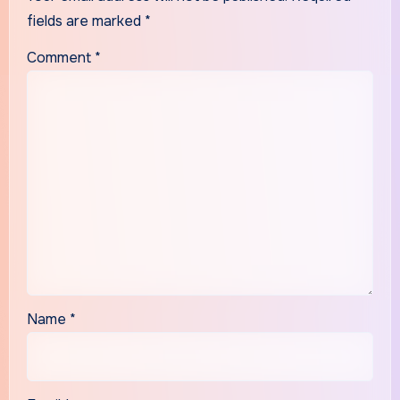
fields are marked
*
Comment
*
Name
*