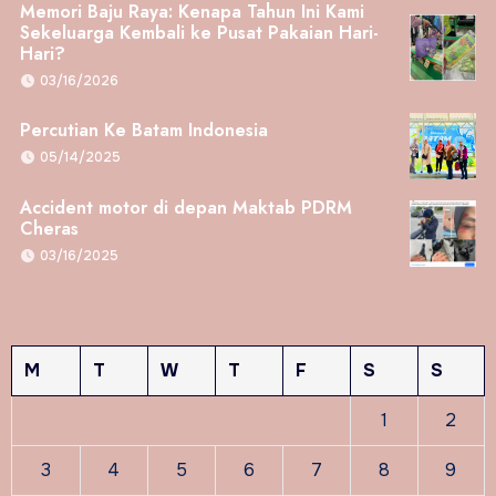
Memori Baju Raya: Kenapa Tahun Ini Kami
Sekeluarga Kembali ke Pusat Pakaian Hari-
Hari?
03/16/2026
Percutian Ke Batam Indonesia
05/14/2025
Accident motor di depan Maktab PDRM
Cheras
03/16/2025
M
T
W
T
F
S
S
1
2
3
4
5
6
7
8
9