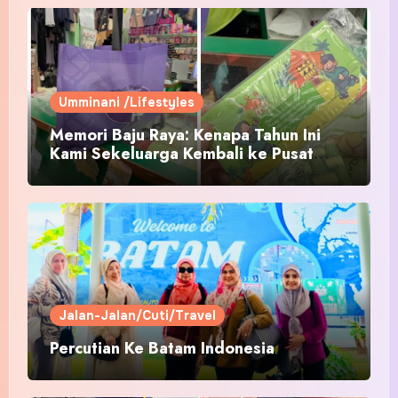
Umminani /Lifestyles
Memori Baju Raya: Kenapa Tahun Ini
Kami Sekeluarga Kembali ke Pusat
Pakaian Hari-Hari?
Jalan-Jalan/Cuti/Travel
Percutian Ke Batam Indonesia