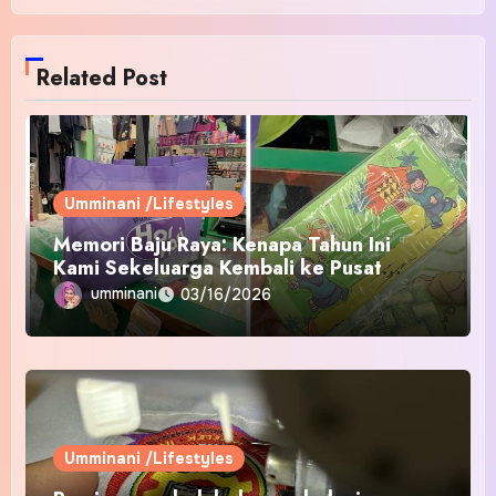
Related Post
Umminani /Lifestyles
Memori Baju Raya: Kenapa Tahun Ini
Kami Sekeluarga Kembali ke Pusat
Pakaian Hari-Hari?
umminani
03/16/2026
Umminani /Lifestyles