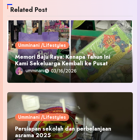
Related Post
Umminani /Lifestyles
Memori Baju Raya: Kenapa Tahun Ini
Kami Sekeluarga Kembali ke Pusat
Pakaian Hari-Hari?
umminani
03/16/2026
Umminani /Lifestyles
Persiapan sekolah dan perbelanjaan
asrama 2025