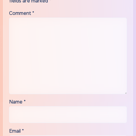
fields are marked
*
Comment
*
Name
*
Email
*