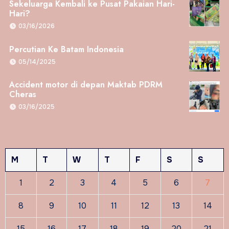
Sekeluarga Kembali ke Pusat Pakaian Hari-
Hari?
03/16/2026
Percutian Ke Batam Indonesia
05/14/2025
Accident motor di depan Maktab PDRM
Cheras
03/16/2025
M
T
W
T
F
S
S
1
2
3
4
5
6
7
8
9
10
11
12
13
14
15
16
17
18
19
20
21