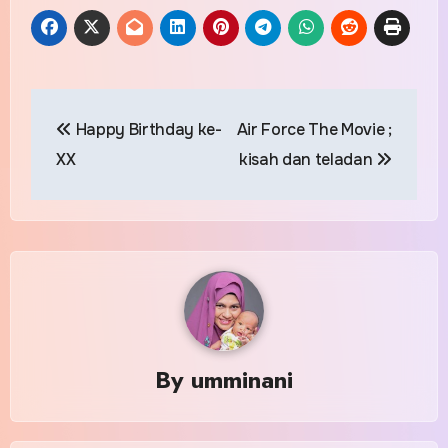
Post
Happy Birthday ke-
Air Force The Movie ;
navigation
XX
kisah dan teladan
By
umminani