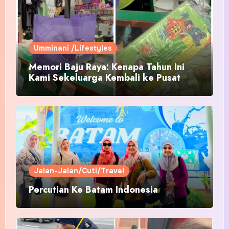
Umminani /Lifestyles
Memori Baju Raya: Kenapa Tahun Ini
Kami Sekeluarga Kembali ke Pusat
Pakaian Hari-Hari?
Jalan-Jalan/Cuti/Travel
Percutian Ke Batam Indonesia