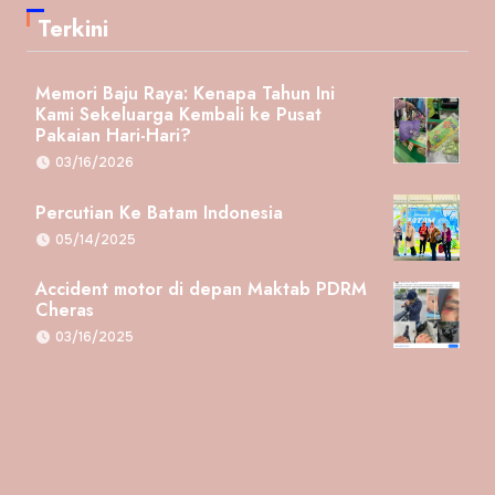
Terkini
Memori Baju Raya: Kenapa Tahun Ini
Kami Sekeluarga Kembali ke Pusat
Pakaian Hari-Hari?
03/16/2026
Percutian Ke Batam Indonesia
05/14/2025
Accident motor di depan Maktab PDRM
Cheras
03/16/2025