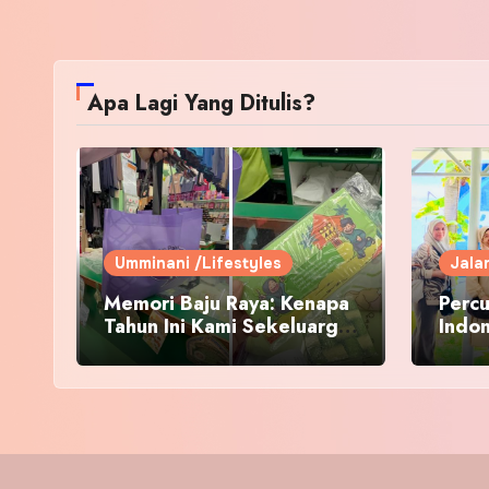
Apa Lagi Yang Ditulis?
Umminani /Lifestyles
Jala
Memori Baju Raya: Kenapa
Percu
Tahun Ini Kami Sekeluarga
Indo
Kembali ke Pusat Pakaian
Hari-Hari?