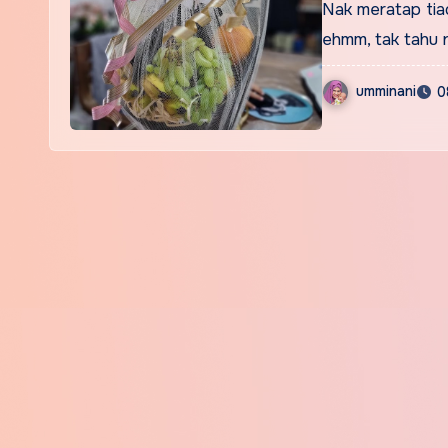
Nak meratap tia
ehmm, tak tahu 
umminani
0