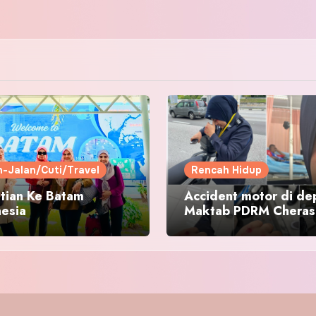
n-Jalan/Cuti/Travel
Rencah Hidup
tian Ke Batam
Accident motor di de
nesia
Maktab PDRM Cheras