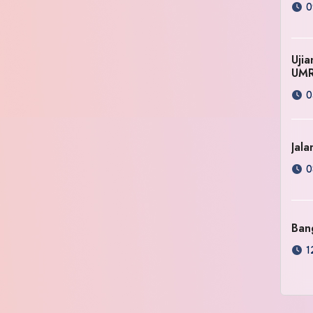
0
Uji
UM
0
Jala
0
Ban
1