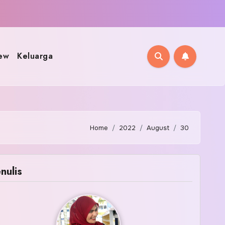
ew
Keluarga
Home
2022
August
30
nulis