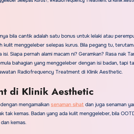
ggeleber Selepas Kurus?
,
#Radiofrequency Treatment di Klinik Aest
ya bila cantik adalah satu bonus untuk lelaki atau peremp
lah kulit menggeleber selepas kurus. Bila pegang tu, teruta
 isi. Siapa pernah alami macam ni? Geramkan? Rasa nak Tar
 semula bahagian yang menggeleber dengan isi badan, tapi t
rawatan Radiofrequency Treatment di Klinik Aesthetic.
t di Klinik Aesthetic
lah dengan mengamalkan
senaman sihat
dan juga senaman ya
pak tak kemas. Badan yang ada kulit menggeleber, bila OOT
 dan kemas.