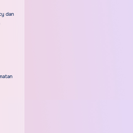
cy dan
h
dmatan