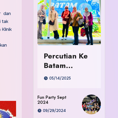
r dan
i tak
Klinik
kkan
Percutian Ke
Batam
Indonesia
05/14/2025
Fun Party Sept
2024
09/29/2024