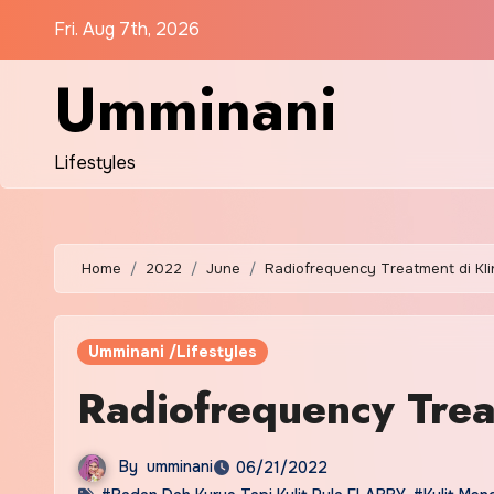
Skip
Fri. Aug 7th, 2026
to
content
Umminani
Lifestyles
Home
2022
June
Radiofrequency Treatment di Kli
Umminani /Lifestyles
Radiofrequency Trea
By
umminani
06/21/2022