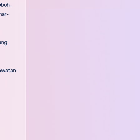
ubuh.
nar-
ang
awatan