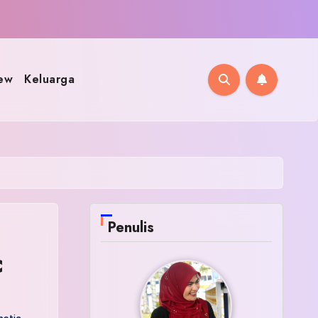
ew
Keluarga
Penulis
c