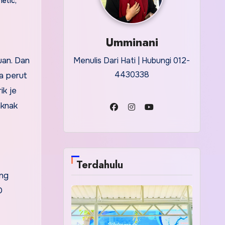
hetic
,
Umminani
uan. Dan
Menulis Dari Hati | Hubungi 012-
4430338
ma perut
ik je
aknak
Terdahulu
ng
D