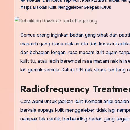
#Badan Dah Kurus Tapi Kulit Pula FLABBY
,
#Kulit Men
#Tips Elakkan Kulit Menggeleber Selepas Kurus
Semua orang inginkan badan yang sihat dan pastin
masalah yang biasa dialami bila dah kurus ini ada
dan bahagian lengan, rasa macam kulit ayam tanpa
kulit tu, atau lebih beremosi rasa macam nak isi
lah gemuk semula. Kali ini UN nak share tentang 
Radiofrequency Treatmen
Cara alami untuk jadikan kulit Kembali anjal ada
berkala supaya kulit menggeleber tidak lagi nam
nampak tak cantik, berbanding badan yang tegap