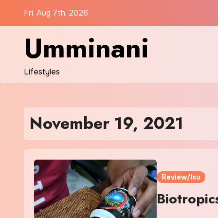
Skip
Fri. Aug 7th, 2026
to
content
Umminani
Lifestyles
November 19, 2021
Review/Isu
Biotropic