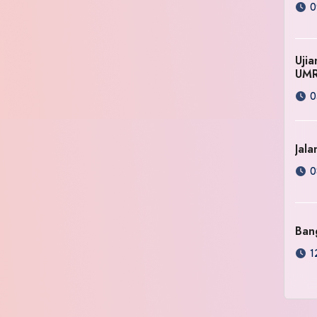
0
Uji
UM
0
Jala
0
Ban
1