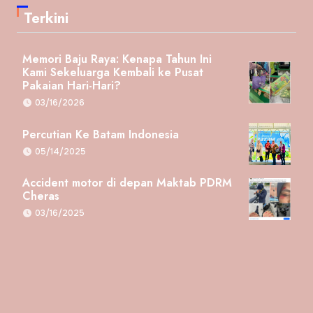
Terkini
Memori Baju Raya: Kenapa Tahun Ini
Kami Sekeluarga Kembali ke Pusat
Pakaian Hari-Hari?
03/16/2026
Percutian Ke Batam Indonesia
05/14/2025
Accident motor di depan Maktab PDRM
Cheras
03/16/2025