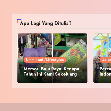
Apa Lagi Yang Ditulis?
Umminani /Lifestyles
Jala
Memori Baju Raya: Kenapa
Percu
Tahun Ini Kami Sekeluarga
Indo
Kembali ke Pusat Pakaian
Hari-Hari?