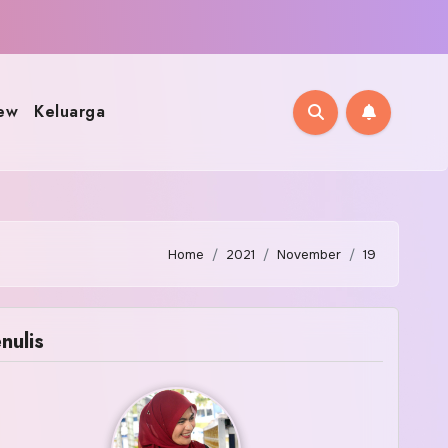
ew
Keluarga
Home
2021
November
19
nulis