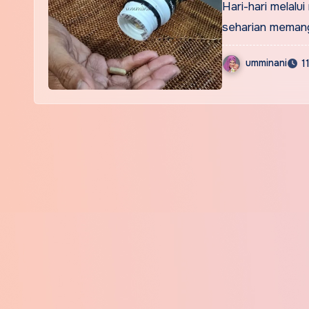
Hari-hari melalui
seharian memang 
umminani
1