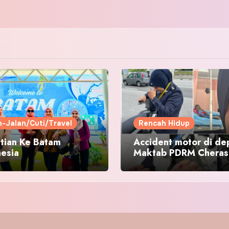
n-Jalan/Cuti/Travel
Rencah Hidup
tian Ke Batam
Accident motor di de
nesia
Maktab PDRM Cheras