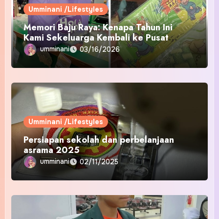
Umminani /Lifestyles
Memori Baju Raya: Kenapa Tahun Ini
Kami Sekeluarga Kembali ke Pusat
Pakaian Hari-Hari?
umminani
03/16/2026
Umminani /Lifestyles
Persiapan sekolah dan perbelanjaan
asrama 2025
umminani
02/11/2025