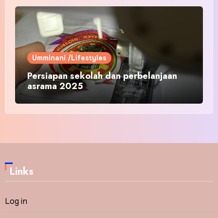
Umminani /Lifestyles
Persiapan sekolah dan perbelanjaan
asrama 2025
Links
Log in