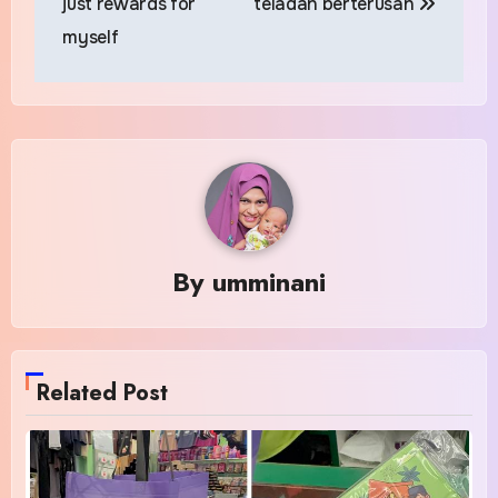
just rewards for
teladan berterusan
myself
By
umminani
Related Post