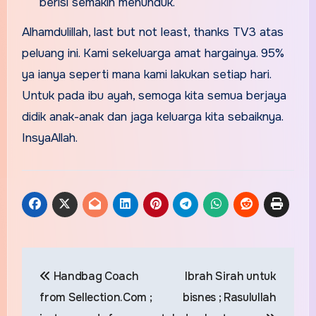
berisi semakin menunduk.
Alhamdulillah, last but not least, thanks TV3 atas
peluang ini. Kami sekeluarga amat hargainya. 95%
ya ianya seperti mana kami lakukan setiap hari.
Untuk pada ibu ayah, semoga kita semua berjaya
didik anak-anak dan jaga keluarga kita sebaiknya.
InsyaAllah.
Post
Handbag Coach
Ibrah Sirah untuk
navigation
from Sellection.Com ;
bisnes ; Rasulullah