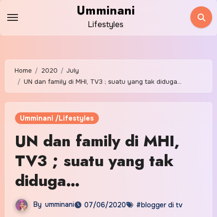
Skip
Umminani
to
Lifestyles
content
Home
2020
July
UN dan family di MHI, TV3 ; suatu yang tak diduga…
Umminani /Lifestyles
UN dan family di MHI,
TV3 ; suatu yang tak
diduga…
By
umminani
07/06/2020
#blogger di tv