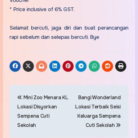
Voucher
* Price inclusive of 6% GST.
Selamat bercuti, jaga diri dan buat perancangan
rapi sebelum dan selepas bercuti. Bye
Post
Mini Zoo Menara KL
Bangi Wonderland
navigation
Lokasi Disyorkan
Lokasi Terbaik Seisi
Sempena Cuti
Keluarga Sempena
Sekolah
Cuti Sekolah