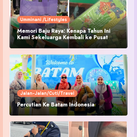
Umminani /Lifestyles
Memori Baju Raya: Kenapa Tahun Ini
Kami Sekeluarga Kembali ke Pusat
Pakaian Hari-Hari?
Jalan-Jalan/Cuti/Travel
Percutian Ke Batam Indonesia