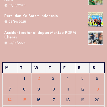
03/16/2026
Percutian Ke Batam Indonesia
05/14/2025
Accident motor di depan Maktab PDRM
Cheras
03/16/2025
M
T
W
T
F
S
S
1
2
3
4
5
6
7
8
9
10
11
12
13
14
15
16
17
18
19
20