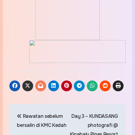
Post
Rawatan sebelum
Day 3 – KUNDASANG
navigation
bersalin di KMC Kedah
photografi @
Kinabalu Pines Resort