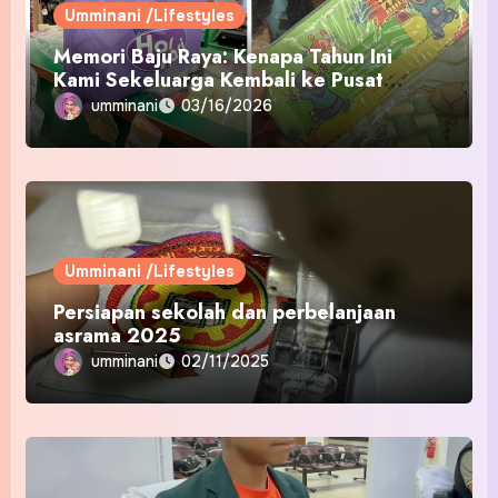
Umminani /Lifestyles
Memori Baju Raya: Kenapa Tahun Ini
Kami Sekeluarga Kembali ke Pusat
Pakaian Hari-Hari?
umminani
03/16/2026
Umminani /Lifestyles
Persiapan sekolah dan perbelanjaan
asrama 2025
umminani
02/11/2025