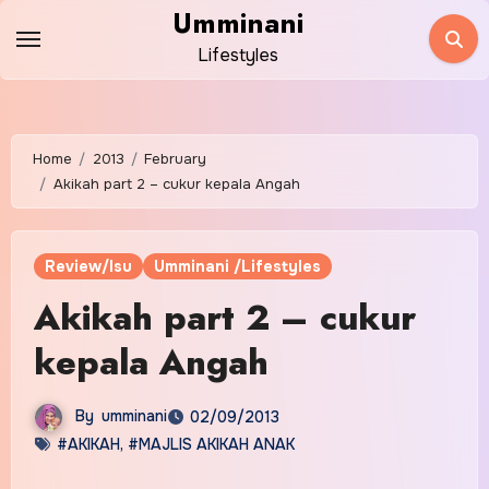
Skip
Umminani
to
Lifestyles
content
Home
2013
February
Akikah part 2 – cukur kepala Angah
Review/Isu
Umminani /Lifestyles
Akikah part 2 – cukur
kepala Angah
By
umminani
02/09/2013
#AKIKAH
,
#MAJLIS AKIKAH ANAK