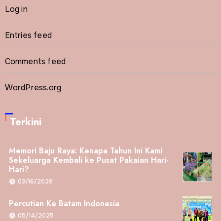
Log in
Entries feed
Comments feed
WordPress.org
Terkini
Memori Baju Raya: Kenapa Tahun Ini Kami
Sekeluarga Kembali ke Pusat Pakaian Hari-
Hari?
03/16/2026
Percutian Ke Batam Indonesia
05/14/2025