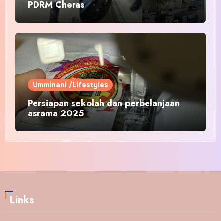
PDRM Cheras
Umminani /Lifestyles
Persiapan sekolah dan perbelanjaan
asrama 2025
Links