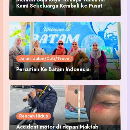
Kami Sekeluarga Kembali ke Pusat
Pakaian Hari-Hari?
Jalan-Jalan/Cuti/Travel
Percutian Ke Batam Indonesia
Rencah Hidup
Accident motor di depan Maktab