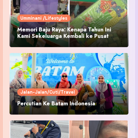
Umminani /Lifestyles
Memori Baju Raya: Kenapa Tahun Ini
Kami Sekeluarga Kembali ke Pusat
Pakaian Hari-Hari?
Jalan-Jalan/Cuti/Travel
Percutian Ke Batam Indonesia