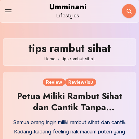
Skip
Umminani
to
Lifestyles
content
tips rambut sihat
Home
tips rambut sihat
Review
Review/Isu
Petua Miliki Rambut Sihat
dan Cantik Tanpa
Kelemumur dan Rambut
Semua orang ingin miliki rambut sihat dan cantik.
Gugur
Kadang-kadang feeling nak macam puteri yang