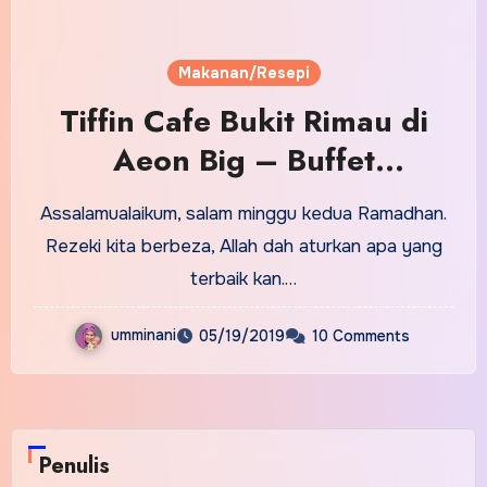
Makanan/Resepi
Tiffin Cafe Bukit Rimau di
Aeon Big – Buffet
Ramadhan Citarasa Melayu
Assalamualaikum, salam minggu kedua Ramadhan.
Rezeki kita berbeza, Allah dah aturkan apa yang
terbaik kan.…
umminani
05/19/2019
10 Comments
Penulis