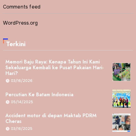
Comments feed
WordPress.org
Terkini
Memori Baju Raya: Kenapa Tahun Ini Kami
Sekeluarga Kembali ke Pusat Pakaian Hari-
Hari?
03/16/2026
Percutian Ke Batam Indonesia
05/14/2025
Accident motor di depan Maktab PDRM
Cheras
03/16/2025