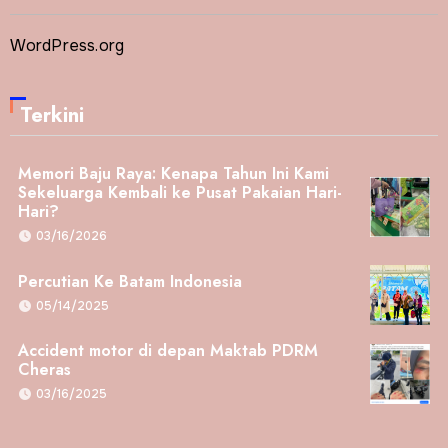
WordPress.org
Terkini
Memori Baju Raya: Kenapa Tahun Ini Kami
Sekeluarga Kembali ke Pusat Pakaian Hari-
Hari?
03/16/2026
Percutian Ke Batam Indonesia
05/14/2025
Accident motor di depan Maktab PDRM
Cheras
03/16/2025