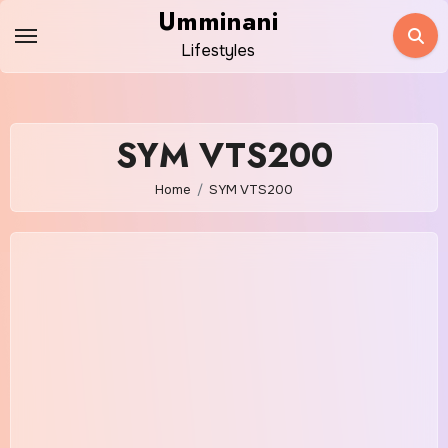
Skip
Umminani
to
Lifestyles
content
SYM VTS200
Home
SYM VTS200