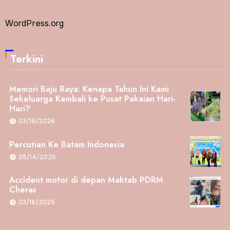
WordPress.org
Terkini
Memori Baju Raya: Kenapa Tahun Ini Kami
Sekeluarga Kembali ke Pusat Pakaian Hari-
Hari?
03/16/2026
Percutian Ke Batam Indonesia
05/14/2025
Accident motor di depan Maktab PDRM
Cheras
03/16/2025