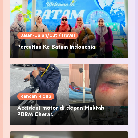
Jalan-Jalan/Cuti/Travel
Percutian Ke Batam Indonesia
Rencah Hidup
Accident motor di depan Maktab
PDRM Cheras