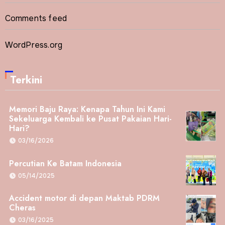
Comments feed
WordPress.org
Terkini
Memori Baju Raya: Kenapa Tahun Ini Kami
Sekeluarga Kembali ke Pusat Pakaian Hari-
Hari?
03/16/2026
Percutian Ke Batam Indonesia
05/14/2025
Accident motor di depan Maktab PDRM
Cheras
03/16/2025