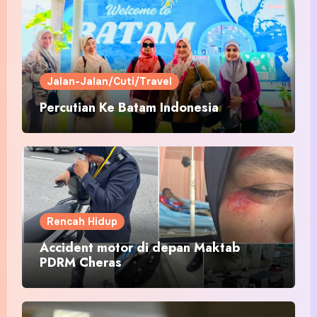
Jalan-Jalan/Cuti/Travel
Percutian Ke Batam Indonesia
Rencah Hidup
Accident motor di depan Maktab
PDRM Cheras