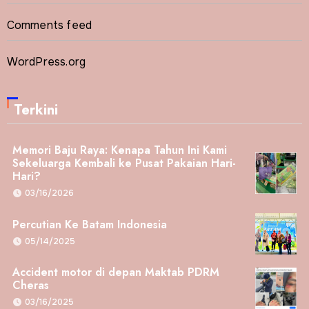
Comments feed
WordPress.org
Terkini
Memori Baju Raya: Kenapa Tahun Ini Kami
Sekeluarga Kembali ke Pusat Pakaian Hari-
Hari?
03/16/2026
Percutian Ke Batam Indonesia
05/14/2025
Accident motor di depan Maktab PDRM
Cheras
03/16/2025