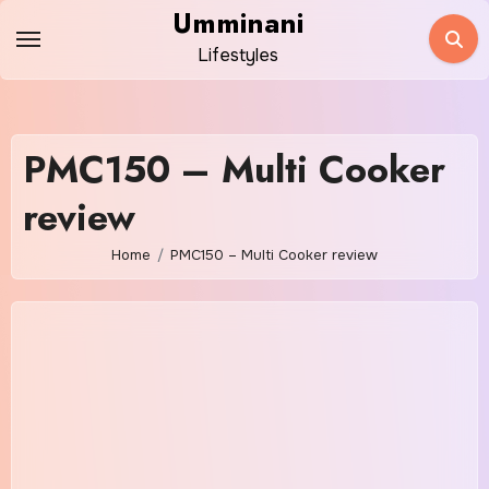
Skip
Umminani
to
Lifestyles
content
PMC150 – Multi Cooker
review
Home
PMC150 – Multi Cooker review