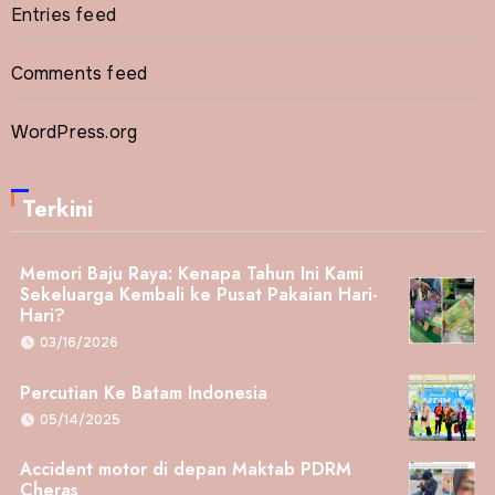
Entries feed
Comments feed
WordPress.org
Terkini
Memori Baju Raya: Kenapa Tahun Ini Kami
Sekeluarga Kembali ke Pusat Pakaian Hari-
Hari?
03/16/2026
Percutian Ke Batam Indonesia
05/14/2025
Accident motor di depan Maktab PDRM
Cheras