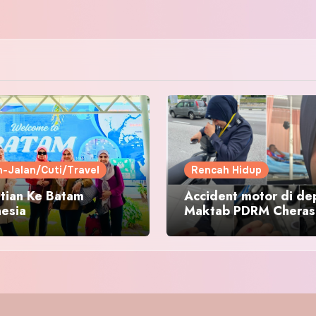
n-Jalan/Cuti/Travel
Rencah Hidup
tian Ke Batam
Accident motor di de
nesia
Maktab PDRM Cheras