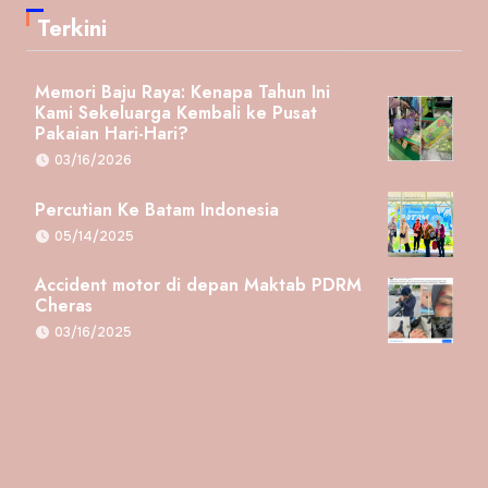
Terkini
Memori Baju Raya: Kenapa Tahun Ini
Kami Sekeluarga Kembali ke Pusat
Pakaian Hari-Hari?
03/16/2026
Percutian Ke Batam Indonesia
05/14/2025
Accident motor di depan Maktab PDRM
Cheras
03/16/2025