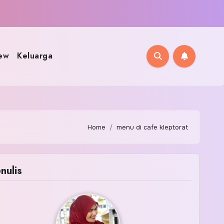
ew
Keluarga
Home
menu di cafe kleptorat
nulis