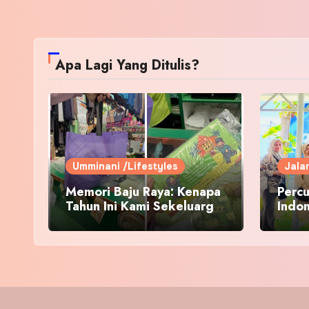
Apa Lagi Yang Ditulis?
Umminani /Lifestyles
Jala
Memori Baju Raya: Kenapa
Percu
Tahun Ini Kami Sekeluarga
Indo
Kembali ke Pusat Pakaian
Hari-Hari?