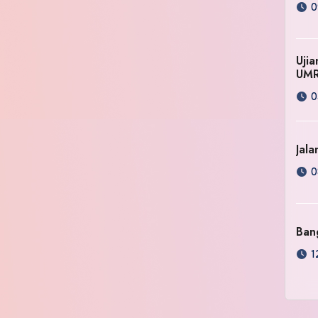
0
Uji
UM
0
Jala
0
Ban
1