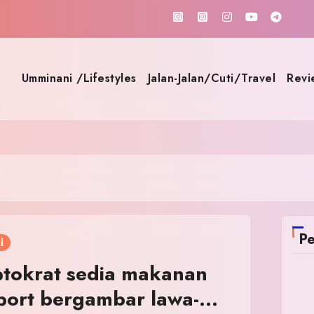
Umminani /Lifestyles
Jalan-Jalan/Cuti/Travel
Revi
Pe
i
ptokrat sedia makanan
port bergambar lawa-