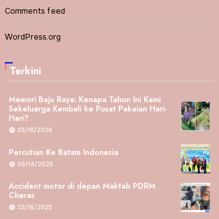
Comments feed
WordPress.org
Terkini
Memori Baju Raya: Kenapa Tahun Ini Kami
Sekeluarga Kembali ke Pusat Pakaian Hari-
Hari?
03/16/2026
Percutian Ke Batam Indonesia
05/14/2025
Accident motor di depan Maktab PDRM
Cheras
03/16/2025