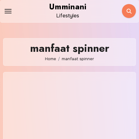
Skip
Umminani
to
Lifestyles
content
manfaat spinner
Home
manfaat spinner