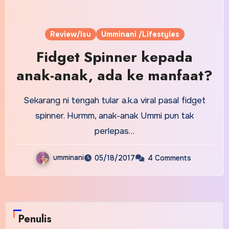
Review/Isu
Umminani /Lifestyles
Fidget Spinner kepada
anak-anak, ada ke manfaat?
Sekarang ni tengah tular a.k.a viral pasal fidget
spinner. Hurmm, anak-anak Ummi pun tak
perlepas…
umminani
05/18/2017
4 Comments
Penulis