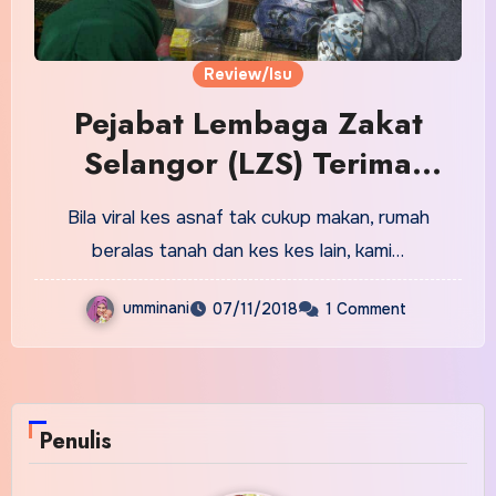
Review/Isu
Pejabat Lembaga Zakat
Selangor (LZS) Terima
Tomahan Staff Mereka
Bila viral kes asnaf tak cukup makan, rumah
‘Makan Gaji Buta’, Tidak
beralas tanah dan kes kes lain, kami…
Santuni Asnaf Dan Bakal
umminani
07/11/2018
1 Comment
Penerima Zakat Masih Tidak
Dapat Menikmati Zakat Yang
Selayaknya Diterima Oleh
Mereka. Salah siapa?
Penulis