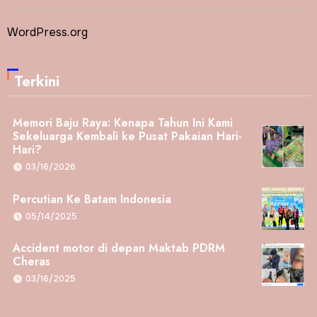
WordPress.org
Terkini
Memori Baju Raya: Kenapa Tahun Ini Kami
Sekeluarga Kembali ke Pusat Pakaian Hari-
Hari?
03/16/2026
Percutian Ke Batam Indonesia
05/14/2025
Accident motor di depan Maktab PDRM
Cheras
03/16/2025