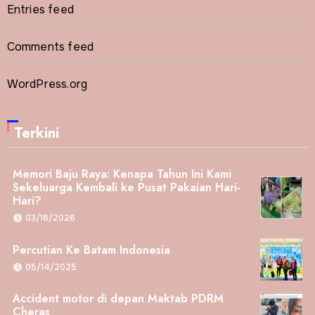
Entries feed
Comments feed
WordPress.org
Terkini
Memori Baju Raya: Kenapa Tahun Ini Kami
Sekeluarga Kembali ke Pusat Pakaian Hari-
Hari?
03/16/2026
Percutian Ke Batam Indonesia
05/14/2025
Accident motor di depan Maktab PDRM
Cheras