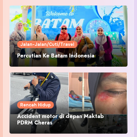
Jalan-Jalan/Cuti/Travel
Percutian Ke Batam Indonesia
Rencah Hidup
Accident motor di depan Maktab
PDRM Cheras