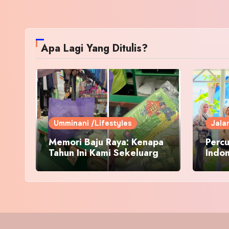
Apa Lagi Yang Ditulis?
Umminani /Lifestyles
Jala
Memori Baju Raya: Kenapa
Percu
Tahun Ini Kami Sekeluarga
Indo
Kembali ke Pusat Pakaian
Hari-Hari?