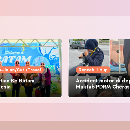
n-Jalan/Cuti/Travel
Rencah Hidup
tian Ke Batam
Accident motor di de
nesia
Maktab PDRM Cheras