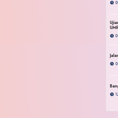
0
Uji
UM
0
Jala
0
Ban
1