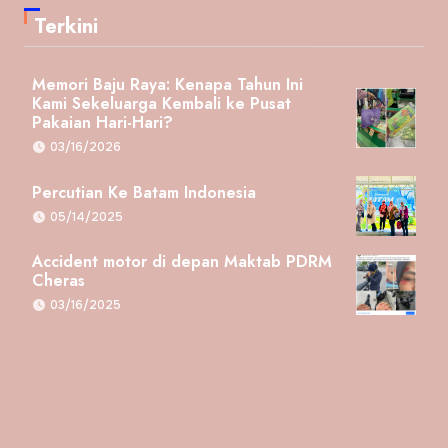
Terkini
Memori Baju Raya: Kenapa Tahun Ini
Kami Sekeluarga Kembali ke Pusat
Pakaian Hari-Hari?
03/16/2026
Percutian Ke Batam Indonesia
05/14/2025
Accident motor di depan Maktab PDRM
Cheras
03/16/2025