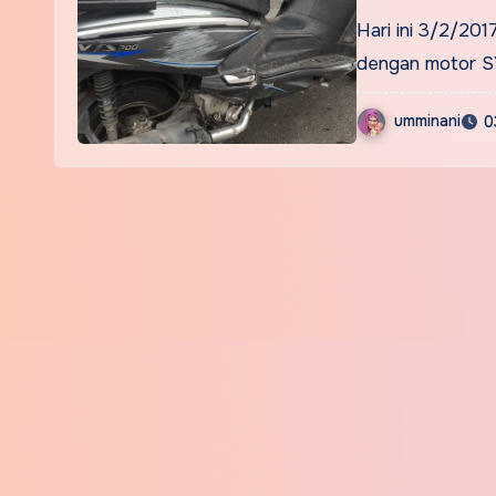
tu !
Hari ini 3/2/201
dengan motor 
umminani
0