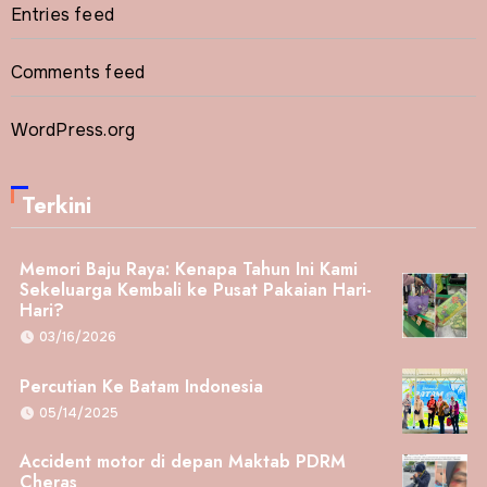
Entries feed
Comments feed
WordPress.org
Terkini
Memori Baju Raya: Kenapa Tahun Ini Kami
Sekeluarga Kembali ke Pusat Pakaian Hari-
Hari?
03/16/2026
Percutian Ke Batam Indonesia
05/14/2025
Accident motor di depan Maktab PDRM
Cheras