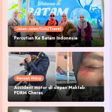
Jalan-Jalan/Cuti/Travel
Percutian Ke Batam Indonesia
Rencah Hidup
Accident motor di depan Maktab
PDRM Cheras