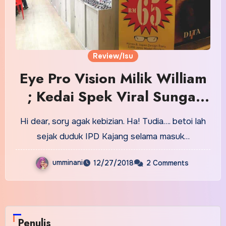
Review/Isu
Eye Pro Vision Milik William
; Kedai Spek Viral Sungai
Wei,Bukit Bintang
Hi dear, sory agak kebizian. Ha! Tudia…. betoi lah
sejak duduk IPD Kajang selama masuk…
umminani
12/27/2018
2 Comments
Penulis