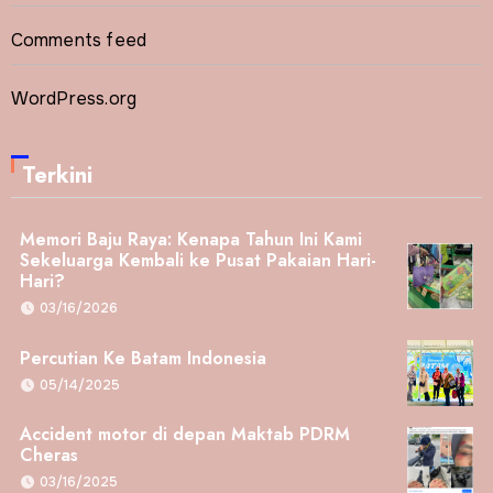
Comments feed
WordPress.org
Terkini
Memori Baju Raya: Kenapa Tahun Ini Kami
Sekeluarga Kembali ke Pusat Pakaian Hari-
Hari?
03/16/2026
Percutian Ke Batam Indonesia
05/14/2025
Accident motor di depan Maktab PDRM
Cheras
03/16/2025