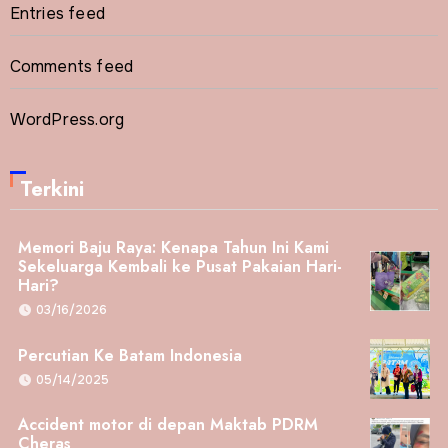
Entries feed
Comments feed
WordPress.org
Terkini
Memori Baju Raya: Kenapa Tahun Ini Kami
Sekeluarga Kembali ke Pusat Pakaian Hari-
Hari?
03/16/2026
Percutian Ke Batam Indonesia
05/14/2025
Accident motor di depan Maktab PDRM
Cheras