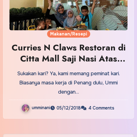
Makanan/Resepi
Curries N Claws Restoran di
Citta Mall Saji Nasi Atas
Daun Pisang @Banana Leaf
Sukakan kari? Ya, kami memang peminat kari.
Biasanya masa kerja di Penang dulu, Ummi
dengan…
umminani
05/12/2018
4 Comments